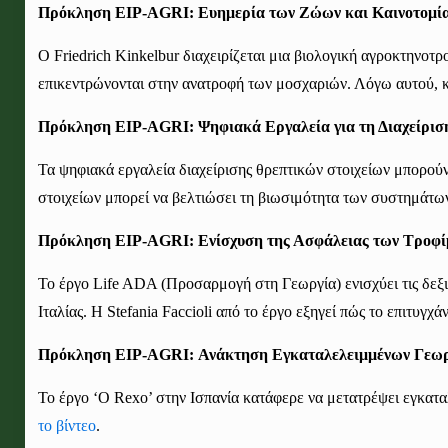
Πρόκληση EIP-AGRI: Ευημερία των Ζώων και Καινοτομί
Ο Friedrich Kinkelbur διαχειρίζεται μια βιολογική αγροκτηνοτ
επικεντρώνονται στην ανατροφή των μοσχαριών. Λόγω αυτού, κ
Πρόκληση EIP-AGRI: Ψηφιακά Εργαλεία για τη Διαχείρισ
Τα ψηφιακά εργαλεία διαχείρισης θρεπτικών στοιχείων μπορού
στοιχείων μπορεί να βελτιώσει τη βιωσιμότητα των συστημάτων
Πρόκληση EIP-AGRI: Ενίσχυση της Ασφάλειας των Τροφ
Το έργο Life ADA (Προσαρμογή στη Γεωργία) ενισχύει τις δεξ
Ιταλίας. Η Stefania Faccioli από το έργο εξηγεί πώς
το επιτυγχά
Πρόκληση EIP-AGRI: Ανάκτηση Εγκαταλελειμμένων Γεω
Το έργο ‘O Rexo’ στην Ισπανία
κατάφερε να μετατρέψει
εγκατα
το βίντεο
.