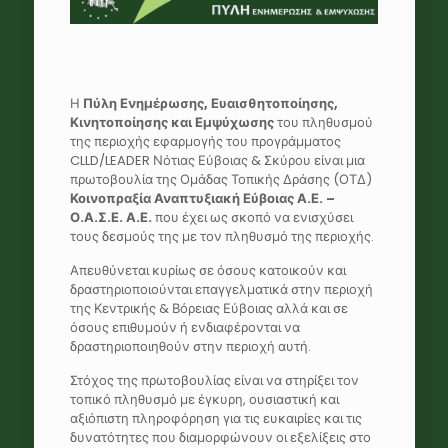
Η
Πύλη Ενημέρωσης, Ευαισθητοποίησης,
Κινητοποίησης και Εμψύχωσης
του πληθυσμού
της περιοχής εφαρμογής του προγράμματος
CLLD/LEADER Νότιας Εύβοιας & Σκύρου είναι μια
πρωτοβουλία της Ομάδας Τοπικής Δράσης (ΟΤΔ)
Κοινοπραξία Αναπτυξιακή Εύβοιας Α.Ε. –
Ο.Α.Σ.Ε. Α.Ε.
που έχει ως σκοπό να ενισχύσει
τους δεσμούς της με τον πληθυσμό της περιοχής.
Απευθύνεται κυρίως σε όσους κατοικούν και
δραστηριοποιούνται επαγγελματικά στην περιοχή
της Κεντρικής & Βόρειας Εύβοιας αλλά και σε
όσους επιθυμούν ή ενδιαφέρονται να
δραστηριοποιηθούν στην περιοχή αυτή.
Στόχος της πρωτοβουλίας είναι να στηρίξει τον
τοπικό πληθυσμό με έγκυρη, ουσιαστική και
αξιόπιστη πληροφόρηση για τις ευκαιρίες και τις
δυνατότητες που διαμορφώνουν οι εξελίξεις στο