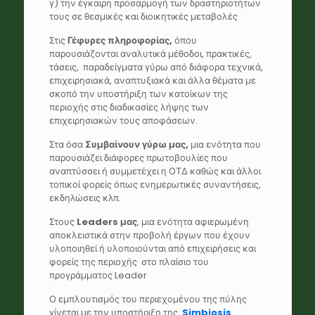
γ) την έγκαιρη προσαρμογή των δραστηριοτήτων
τους σε θεσμικές και διοικητικές μεταβολές
Στις
Γέφυρες πληροφορίας,
όπου
παρουσιάζονται αναλυτικά μέθοδοι, πρακτικές,
τάσεις, παραδείγματα γύρω από διάφορα τεχνικά,
επιχειρησιακά, αναπτυξιακά και άλλα θέματα με
σκοπό την υποστήριξη των κατοίκων της
περιοχής στις διαδικασίες λήψης των
επιχειρησιακών τους αποφάσεων.
Στα όσα
Συμβαίνουν γύρω μας,
μια ενότητα που
παρουσιάζει διάφορες πρωτοβουλίες που
αναπτύσσει ή συμμετέχει η ΟΤΔ καθώς και άλλοι
τοπικοί φορείς όπως ενημερωτικές συναντήσεις,
εκδηλώσεις κλπ.
Στους
Leaders
μας
, μια ενότητα αφιερωμένη
αποκλειστικά στην προβολή έργων που έχουν
υλοποιηθεί ή υλοποιούνται από επιχειρήσεις και
φορείς της περιοχής στο πλαίσιο του
προγράμματος Leader
Ο εμπλουτισμός του περιεχομένου της πύλης
γίνεται με την υποστήριξη της
S
imbiosis
.