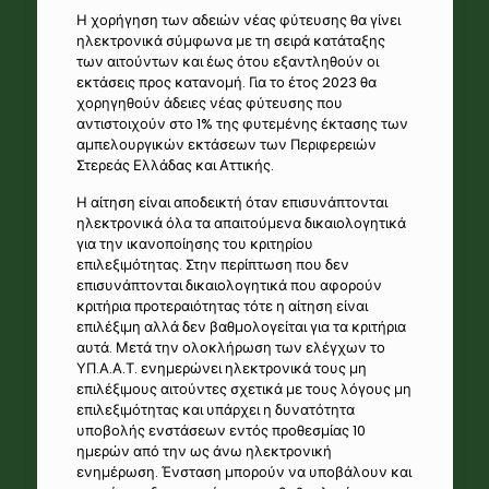
Η χορήγηση των αδειών νέας φύτευσης θα γίνει
ηλεκτρονικά σύμφωνα με τη σειρά κατάταξης
των αιτούντων και έως ότου εξαντληθούν οι
εκτάσεις προς κατανομή. Για το έτος 2023 θα
χορηγηθούν άδειες νέας φύτευσης που
αντιστοιχούν στο 1% της φυτεμένης έκτασης των
αμπελουργικών εκτάσεων των Περιφερειών
Στερεάς Ελλάδας και Αττικής.
Η αίτηση είναι αποδεικτή όταν επισυνάπτονται
ηλεκτρονικά όλα τα απαιτούμενα δικαιολογητικά
για την ικανοποίησης του κριτηρίου
επιλεξιμότητας. Στην περίπτωση που δεν
επισυνάπτονται δικαιολογητικά που αφορούν
κριτήρια προτεραιότητας τότε η αίτηση είναι
επιλέξιμη αλλά δεν βαθμολογείται για τα κριτήρια
αυτά. Μετά την ολοκλήρωση των ελέγχων το
ΥΠ.Α.Α.Τ. ενημερώνει ηλεκτρονικά τους μη
επιλέξιμους αιτούντες σχετικά με τους λόγους μη
επιλεξιμότητας και υπάρχει η δυνατότητα
υποβολής ενστάσεων εντός προθεσμίας 10
ημερών από την ως άνω ηλεκτρονική
ενημέρωση. Ένσταση μπορούν να υποβάλουν και