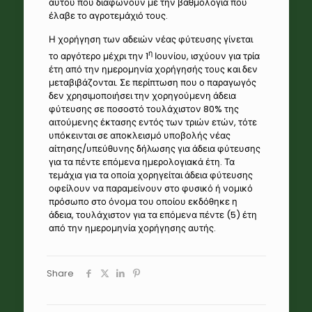
αυτού που διαφωνούν με την βαθμολογία που
έλαβε το αγροτεμάχιό τους.
Η χορήγηση των αδειών νέας φύτευσης γίνεται
η
το αργότερο μέχρι την 1
Ιουνίου, ισχύουν για τρία
έτη από την ημερομηνία χορήγησής τους και δεν
μεταβιβάζονται. Σε περίπτωση που ο παραγωγός
δεν χρησιμοποιήσει την χορηγούμενη άδεια
φύτευσης σε ποσοστό τουλάχιστον 80% της
αιτούμενης έκτασης εντός των τριών ετών, τότε
υπόκεινται σε αποκλεισμό υποβολής νέας
αίτησης/υπεύθυνης δήλωσης για άδεια φύτευσης
για τα πέντε επόμενα ημερολογιακά έτη. Τα
τεμάχια για τα οποία χορηγείται άδεια φύτευσης
οφείλουν να παραμείνουν στο φυσικό ή νομικό
πρόσωπο στο όνομα του οποίου εκδόθηκε η
άδεια, τουλάχιστον για τα επόμενα πέντε (5) έτη
από την ημερομηνία χορήγησης αυτής.
Share