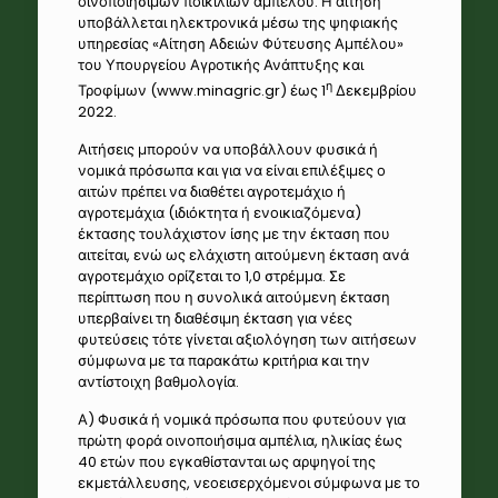
οινοποιήσιμων ποικιλιών αμπέλου. Η αίτηση
υποβάλλεται ηλεκτρονικά μέσω της ψηφιακής
υπηρεσίας «Αίτηση Αδειών Φύτευσης Αμπέλου»
του Υπουργείου Αγροτικής Ανάπτυξης και
η
Τροφίμων (
www.minagric.gr
) έως 1
Δεκεμβρίου
2022.
Αιτήσεις μπορούν να υποβάλλουν φυσικά ή
νομικά πρόσωπα και για να είναι επιλέξιμες ο
αιτών πρέπει να διαθέτει αγροτεμάχιο ή
αγροτεμάχια (ιδιόκτητα ή ενοικιαζόμενα)
έκτασης τουλάχιστον ίσης με την έκταση που
αιτείται, ενώ ως ελάχιστη αιτούμενη έκταση ανά
αγροτεμάχιο ορίζεται το 1,0 στρέμμα. Σε
περίπτωση που η συνολικά αιτούμενη έκταση
υπερβαίνει τη διαθέσιμη έκταση για νέες
φυτεύσεις τότε γίνεται αξιολόγηση των αιτήσεων
σύμφωνα με τα παρακάτω κριτήρια και την
αντίστοιχη βαθμολογία.
Α) Φυσικά ή νομικά πρόσωπα που φυτεύουν για
πρώτη φορά οινοποιήσιμα αμπέλια, ηλικίας έως
40 ετών που εγκαθίστανται ως αρψηγοί της
εκμετάλλευσης, νεοεισερχόμενοι σύμφωνα με το