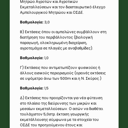
Μητρώο Αγροτών και Αγροτικών
Εκμεταλλεύσεων και τον διασταυρωτικό έλεγχο
Αμπελουργικού Μητρώου και ΟΣΔΕ.
Βαθμολογία:
3,0
B) Εκτάσεις όπου οι αμπελώνες συμβάλλουν στη
διατήρηση του περιβάλλοντος (βιολογική
παραγωγή, ολοκληρωμένη διαχείριση,
αγροτεμάχια σε πλαγιές με αναβαθμίδες).
Βαθμολογία:
1,0
Γ) Εκτάσεις που αντιμετωπίζουν φυσικούες ή
άλλους εισικούς περιορισμούς (ορεινές εκτάσεις
σε υψόμετρο άνω των 500m και η Ν. Σκύρος.)
Βαθμολογία:
1,5
Δ) Εκτάσεις που προορίζονται για νέα φύτευση
στο πλαίσιο της διεύρυνσης των μικρών και
μεσαίων εκμεταλλεύσεων. Ο αιτών να διαθέτει
τουλάχιστον 5,0στρ. έκταση γεωργικής
εκμετάλλευσης σύμφωνα με τα στοιχεία του
ΟΣΔΕ του προηγούμενου έτους και: