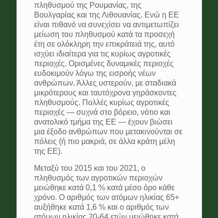
πληθυσμού της Ρουμανίας, της
Βουλγαρίας και της Λιθουανίας. Ενώ η ΕΕ
είναι πιθανό να συνεχίσει να αντιμετωπίζει
μείωση του πληθυσμού κατά τα προσεχή
έτη σε ολόκληρη την επικράτειά της, αυτό
ισχύει ιδιαίτερα για τις κυρίως αγροτικές
περιοχές. Ορισμένες δυναμικές περιοχές
ευδοκιμούν λόγω της εισροής νέων
ανθρώπων. Άλλες υστερούν, με σταδιακά
μικρότερους και ταυτόχρονα γηράσκοντες
πληθυσμούς. Πολλές κυρίως αγροτικές
περιοχές — συχνά στο βόρειο, νότιο και
ανατολικό τμήμα της ΕΕ — έχουν βιώσει
μια έξοδο ανθρώπων που μετακινούνται σε
πόλεις (ή πιο μακριά, σε άλλα κράτη μέλη
της ΕΕ).
Μεταξύ του 2015 και του 2021, ο
πληθυσμός των αγροτικών περιοχών
μειώθηκε κατά 0,1 % κατά μέσο όρο κάθε
χρόνο. Ο αριθμός των ατόμων ηλικίας 65+
αυξήθηκε κατά 1,6 % και ο αριθμός των
ατόμων ηλικίας 20-64 ετών μειώθηκε κατά