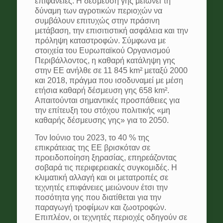
επιφάνειες. Η δέσμευση γης μειώνει τη
δύναμη των αγροτικών περιοχών να
συμβάλουν επιτυχώς στην πράσινη
μετάβαση, την επισιτιστική ασφάλεια και την
πρόληψη καταστροφών. Σύμφωνα με
στοιχεία του Ευρωπαϊκού Οργανισμού
Περιβάλλοντος, η καθαρή κατάληψη γης
στην ΕΕ ανήλθε σε 11 845 km² μεταξύ 2000
και 2018, πράγμα που ισοδυναμεί με μέση
ετήσια καθαρή δέσμευση γης 658 km².
Απαιτούνται σημαντικές προσπάθειες για
την επίτευξη του στόχου πολιτικής «μη
καθαρής δέσμευσης γης» για το 2050.
Τον Ιούνιο του 2023, το 40 % της
επικράτειας της ΕΕ βρισκόταν σε
προειδοποίηση ξηρασίας, επηρεάζοντας
σοβαρά τις περιφερειακές συγκομιδές. Η
κλιματική αλλαγή και οι μετατροπές σε
τεχνητές επιφάνειες μειώνουν έτσι την
ποσότητα γης που διατίθεται για την
παραγωγή τροφίμων και ζωοτροφών.
Επιπλέον, οι τεχνητές περιοχές οδηγούν σε