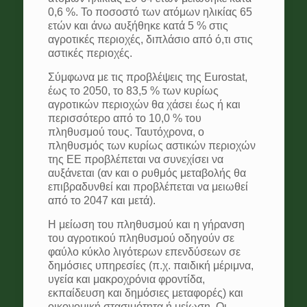
0,6 %. Το ποσοστό των ατόμων ηλικίας 65
ετών και άνω αυξήθηκε κατά 5 % στις
αγροτικές περιοχές, διπλάσιο από ό,τι στις
αστικές περιοχές.
Σύμφωνα με τις προβλέψεις της Eurostat,
έως το 2050, το 83,5 % των κυρίως
αγροτικών περιοχών θα χάσει έως ή και
περισσότερο από το 10,0 % του
πληθυσμού τους. Ταυτόχρονα, ο
πληθυσμός των κυρίως αστικών περιοχών
της ΕΕ προβλέπεται να συνεχίσει να
αυξάνεται (αν και ο ρυθμός μεταβολής θα
επιβραδυνθεί και προβλέπεται να μειωθεί
από το 2047 και μετά).
Η μείωση του πληθυσμού και η γήρανση
του αγροτικού πληθυσμού οδηγούν σε
φαύλο κύκλο λιγότερων επενδύσεων σε
δημόσιες υπηρεσίες (π.χ. παιδική μέριμνα,
υγεία και μακροχρόνια φροντίδα,
εκπαίδευση και δημόσιες μεταφορές) και
οικονομική στασιμότητα ή μείωση. Οι