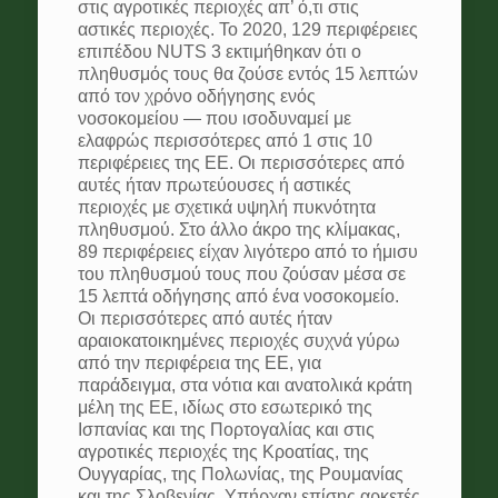
στις αγροτικές περιοχές απ’ ό,τι στις
αστικές περιοχές. Το 2020, 129 περιφέρειες
επιπέδου NUTS 3 εκτιμήθηκαν ότι ο
πληθυσμός τους θα ζούσε εντός 15 λεπτών
από τον χρόνο οδήγησης ενός
νοσοκομείου — που ισοδυναμεί με
ελαφρώς περισσότερες από 1 στις 10
περιφέρειες της ΕΕ. Οι περισσότερες από
αυτές ήταν πρωτεύουσες ή αστικές
περιοχές με σχετικά υψηλή πυκνότητα
πληθυσμού. Στο άλλο άκρο της κλίμακας,
89 περιφέρειες είχαν λιγότερο από το ήμισυ
του πληθυσμού τους που ζούσαν μέσα σε
15 λεπτά οδήγησης από ένα νοσοκομείο.
Οι περισσότερες από αυτές ήταν
αραιοκατοικημένες περιοχές συχνά γύρω
από την περιφέρεια της ΕΕ, για
παράδειγμα, στα νότια και ανατολικά κράτη
μέλη της ΕΕ, ιδίως στο εσωτερικό της
Ισπανίας και της Πορτογαλίας και στις
αγροτικές περιοχές της Κροατίας, της
Ουγγαρίας, της Πολωνίας, της Ρουμανίας
και της Σλοβενίας. Υπήρχαν επίσης αρκετές