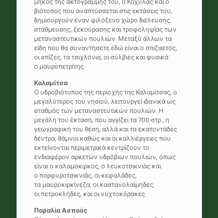
μήκος της ακτογραμμής του, ο Κόχυλας και ο
βιότοπος που αναπτύσσεται στις εκτάσεις του,
δημιουργούν έναν φιλόξενο χώρο διέλευσης,
στάθμευσης, ξεκούρασης και τροφοληψίας των
μεταναστευτικών πουλιών. Μεταξύ άλλων τα
είδη που θα συναντήσετε εδώ είναι ο σπιζαετός,
οι σπίζες, τα τσιχλόνια, οι σύλβιες και φυσικά
ο μαυροπετρίτης.
Καλαμίτσα
Ο υδροβιότοπος της περιοχής της Καλαμίτσας, ο
μεγαλύτερος του νησιού, λειτουργεί ιδανικά ως
σταθμός των μεταναστευτικών πουλιών. Η
μεγάλη του έκταση, που αγγίζει τα 700 στρ., η
γεωγραφική του θέση, αλλά και τα εκατοντάδες
δέντρα, θάμνοι καθώς και οι καλλιέργειες που
εκτείνονται περιμετρικά κεντρίζουν το
ενδιαφέρον αρκετών υδρόβιων πουλιών, όπως
είναι ο καλαμόκιρκος, ο λευκοτσικνιάς και
ο πορφυροτσικνιάς, οι κεφαλάδες,
τα μαυροκιρκίνεζα, οι καστανολαίμηδες,
οι πετροκλήδες, και οι νυχτοκόρακες.
Παραλία Ασπούς