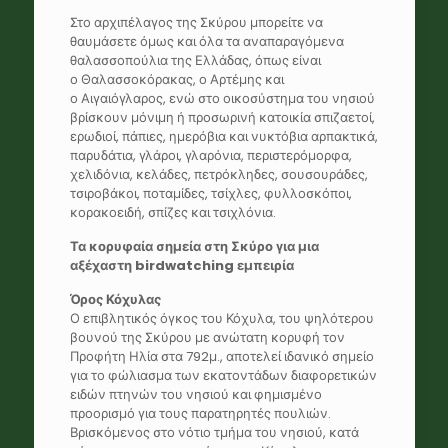
Στο αρχιπέλαγος της Σκύρου μπορείτε να
θαυμάσετε όμως και όλα τα αναπαραγόμενα
θαλασσοπούλια της Ελλάδας, όπως είναι
ο Θαλασσοκόρακας, ο Αρτέμης και
ο Αιγαιόγλαρος, ενώ στο οικοσύστημα του νησιού
βρίσκουν μόνιμη ή προσωρινή κατοικία σπιζαετοί,
ερωδιοί, πάπιες, ημερόβια και νυκτόβια αρπακτικά,
παρυδάτια, γλάροι, γλαρόνια, περιστερόμορφα,
χελιδόνια, κελάδες, πετρόκληδες, σουσουράδες,
τσιροβάκοι, ποταμίδες, τσίχλες, φυλλοσκόποι,
κορακοειδή, σπίζες και τσιχλόνια.
Τα κορυφαία σημεία στη Σκύρο για μια
αξέχαστη
birdwatching
εμπειρία
Όρος Κόχυλας
Ο επιβλητικός όγκος του Κόχυλα, του ψηλότερου
βουνού της Σκύρου με ανώτατη κορυφή τον
Προφήτη Ηλία στα 792μ., αποτελεί ιδανικό σημείο
για το φώλιασμα των εκατοντάδων διαφορετικών
ειδών πτηνών του νησιού και φημισμένο
προορισμό για τους παρατηρητές πουλιών.
Βρισκόμενος στο νότιο τμήμα του νησιού, κατά