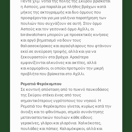
Πέντε χλμ. νότια της πόλης της Σκύρου βρίσκεται
η Ασπούς, μια παραλία με πλήθος βράχων κατά
μήκος της ακτογραμμής και δυο όρμους που
προσφέρονται για μια γαλήνια παρατήρηση των
πουλιών που συχνάζουν σε αυτή. Στον όρμο
Ασπούς και τον γειτονικό όρμο Αχίλλι, οι
birdwatchers μπορούν με προσεκτικές κινήσεις
και αργό βηματισμό να δουν τους
θαλασσοκόρακες και αιγαιόγλαρους που φτάνουν
εκεί σε ανεύρεση τροφής, αλλά και για να
ξεκουραστούν στα βράχια. Αραιότερα
εμφανίζονται αλκυόνες και ακτίτες, αλλά
και κορμοράνοι, οι οποίοι προτιμούν την μικρή
προβλήτα που βρίσκεται στο Αχίλλι.
Ρεματιά Φερέκαμπου
Σε κοντινή απόσταση από το πυκνό πευκοδάσος
της Σκύρου στέκει ένας από τους
σημαντικότερους υγρότοπους του νησιού. Η
Ρεματιά του Φερέκαμπου γίνεται, κυρίως κατά την
άνοιξη και το φθινόπωρο, σημείο συνάντησης
μεταναστευτικών πουλιών κάθε είδους.
γερακίνες, γλάροι και γλαρόνια. Χαλκόκοτες,
πουλάδες και πάπιες. Καλαμόκιρκοι, αλλά και