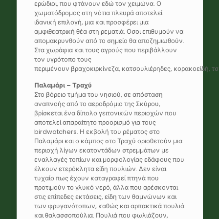
ερώδιοι, που φτάνουν εδώ τον χειμώνα. Ο
χωματόδρομος στη νότια πλευρά αποτελεί
ιδανική επιλογή, μια και προσφέρει μια
αμφιθεατρική θέα στη ρεματιά. Οσοι επιθυμούν να
απομακρυνθούν από το σημείο θα αποζημιωθούν.
Στα χωράφια και τους αγρούς που περιβάλλουν
τον υγρότοπο τους
περιμένουν βραχοκιρκίνεζα, κατσουλιέρηδες, κορακοείδή, τσι
Παλαμάρι – Τραχύ
Στο βόρειο τμήμα του νησιού, σε απόσταση
αναπνοής από το αεροδρόμιο της Σκύρου,
βρίσκεται ένα δίπολο γειτονικών περιοχών που
αποτελεί απαραίτητο προορισμό για τους
birdwatchers. Η εκβολή του ρέματος στο
Παλαμάρι και ο κάμπος στο Τραχύ οριοθετούν μια
περιοχή λίγων εκατοντάδων στρεμμάτων με
εναλλαγές τοπίων και μορφολογίας εδάφους που
έλκουν ετερόκλητα είδη πουλιών. Δεν είναι
τυχαίο πως έχουν καταγραφεί πτηνά που
προτιμούν το γλυκό νερό, άλλα που αρέσκονται
στις επίπεδες εκτάσεις, είδη των θαμνώνων και
των φρυγανότοπων, καθώς και αρπακτικά πουλιά
και θαλασσοπούλια. Πουλιά που φωλιάζουν,