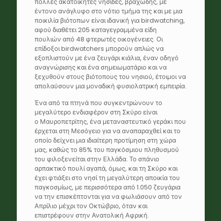
πολλές ακατοίκητες νησίδες, βραχώδης, με
έντονο ανάγλυφο στο νότιο τμήμα της και με μια
ποικιλία βιότοπων είναι ιδανική για birdwatching,
αφού διαθέτει 205 καταγεγραμμένα είδη
πουλιών από 48 φτερωτές οικογένειες. Οι
επίδοξοι birdwatchers μπορούν απλώς να
εξοπλιστούν με ένα ζευγάρι κιάλια, έναν οδηγό
αναγνώρισης και ένα σημειωματάριο και να
ξεχυθούν στους βιότοπους του νησιού, έτοιμοι να
απολαύσουν μια μοναδική φυσιολατρική εμπειρία.
Ένα από τα πτηνά που συγκεντρώνουν το
μεγαλύτερο ενδιαφέρον στη Σκύρο είναι
ο Μαυροπετρίτης, ένα μεταναστευτικό γεράκι που
έρχεται στη Μεσόγειο για να αναπαραχθεί και το
οποίο δείχνει μια ιδιαίτερη προτίμηση στη χώρα
μας, καθώς το 85% του παγκόσμιου πληθυσμού
του φιλοξενείται στην Ελλάδα. Το σπάνιο
αρπακτικό πουλί αγαπά, όμως, και τη Σκύρο και
έχει φτιάξει στο νησί τη μεγαλύτερη αποικία του
παγκοσμίως, με περισσότερα από 1.050 ζευγάρια
να την επισκέπτονται για να φωλιάσουν από τον
Απρίλιο μέχρι τον Οκτώβριο, όταν και
επιστρέφουν στην Ανατολική Αφρική.