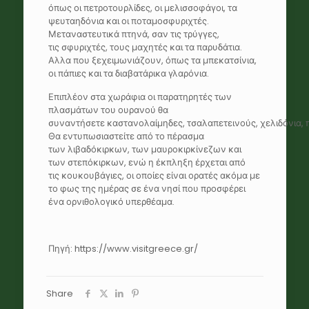
όπως οι πετροτουρλίδες, οι μελισσοφάγοι, τα
ψευταηδόνια και οι ποταμοσφυριχτές.
Μεταναστευτικά πτηνά, σαν τις τρύγγες,
τις σφυριχτές, τους μαχητές και τα παρυδάτια.
Αλλα που ξεχειμωνιάζουν, όπως τα μπεκατσίνια,
οι πάπιες και τα διαβατάρικα γλαρόνια.
Επιπλέον στα χωράφια οι παρατηρητές των
πλασμάτων του ουρανού θα
συναντήσετε καστανολαίμηδες, τσαλαπετεινούς, χελιδόνια, 
Θα εντυπωσιαστείτε από το πέρασμα
των λιβαδόκιρκων, των μαυροκιρκίνεζων και
των στεπόκιρκων, ενώ η έκπληξη έρχεται από
τις κουκουβάγιες, οι οποίες είναι ορατές ακόμα με
το φως της ημέρας σε ένα νησί που προσφέρει
ένα ορνιθολογικό υπερθέαμα.
Πηγή: https://www.visitgreece.gr/
Share