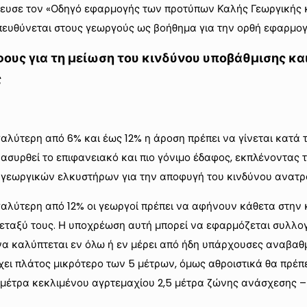
ευσε τον «Οδηγό εφαρμογής των προτύπων Καλής Γεωργικής κα
πευθύνεται στους γεωργούς ως βοήθημα για την ορθή εφαρμογ
άφους για τη μείωση του κινδύνου υποβάθμισης κ
ς
αλύτερη από 6% και έως 12% η άροση πρέπει να γίνεται κατά τ
ασυρθεί το επιφανειακό και πιο γόνιμο έδαφος, εκπλένοντας 
ων γεωργικών ελκυστήρων για την αποφυγή του κινδύνου ανατρ
γαλύτερη από 12% οι γεωργοί πρέπει να αφήνουν κάθετα στην 
ταξύ τους. Η υποχρέωση αυτή μπορεί να εφαρμόζεται συλλογ
να καλύπτεται εν όλω ή εν μέρει από ήδη υπάρχουσες αναβαθ
έχει πλάτος μικρότερο των 5 μέτρων, όμως αθροιστικά θα πρ
20 μέτρα κεκλιμένου αγρτεμαχίου 2,5 μέτρα ζώνης ανάσχεσης 