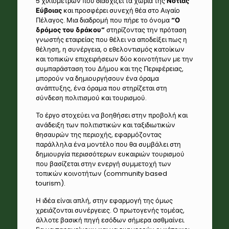
5 χιλιομέτρων που διασχίζει τα χωριά της
Νότιας
Εύβοιας
και προσφέρει συνεχή θέα στο Αιγαίο
Πέλαγος. Μια διαδρομή που πήρε το όνομα
“Ο
δρόμος του δράκου”
στηρίζοντας την πρόταση
γνωστής εταιρείας που θέλει να αποδείξει πως η
θέληση, η συνέργεια, ο εθελοντισμός κατοίκων
και τοπικών επιχειρήσεων δύο κοινοτήτων με την
συμπαράσταση του Δήμου και της Περιφέρειας,
μπορούν να δημιουργήσουν ένα όραμα
ανάπτυξης, ένα όραμα που στηρίζεται στη
σύνδεση πολιτισμού και τουρισμού.
Το έργο στοχεύει να βοηθήσει στην προβολή και
ανάδειξη των πολιτιστικών και ταξιδιωτικών
θησαυρών της περιοχής, εφαρμόζοντας
παράλληλα ένα μοντέλο που θα συμβάλει στη
δημιουργία περισσότερων ευκαιριών τουρισμού
που βασίζεται στην ενεργή συμμετοχή των
τοπικών κοινοτήτων (community based
tourism).
Η ιδέα είναι απλή, στην εφαρμογή της όμως
χρειάζονται συνέργειες. Ο πρωτογενής τομέας,
άλλοτε βασική πηγή εσόδων σήμερα ασθμαίνει.