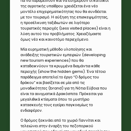
Για να παραμείνουν και να ευημερούν οι κάτοικοι
της αγροτικής υπαίθρου χρειάζεται ένα νέο
μοντέλο επιχειρηματικότητας που θα συνδέεται
με τον τουρισμό. Η αύξηση της επισκεψιμότητας,
η προσέλκυση ταξιδιωτών σε λιγότερο
τουριστικές περιοχές (Less visited places) είναι η
λύση αυτού του προβλήματος. Χρειαζόμαστε
όμως νέο και καινοτόμο περιεχόμενο.
Μία ευρηματική μέθοδο υλοποίησης και
ανάδειξης τουριστικών εμπειριών (developing
new tourism experiences) που θα
καταδεικνύουν τα κρυμμένα διαμάντια κάθε
περιοχής (show the hidden gems). Ένα τέτοιο
παράδειγμα αποτελεί το έργο “Ο δρόμος του
δράκου” και βασίζεται σε μία από τις
μοναδικότητες (brand) για τη Νότια Εύβοια που
είναι τα αινιγματικά Δρακόσπιτα. Πρόκειται για
μεγαλιθικά κτίσματα όπου το μυστήριο
κατασκευής τους εγείρει παγκοσμίως το
ενδιαφέρον.
Ο δρόμος ξεκινάει από το χωριό Γιαννίτσι και
τελειώνει στην έναρξη του πεζοπορικού