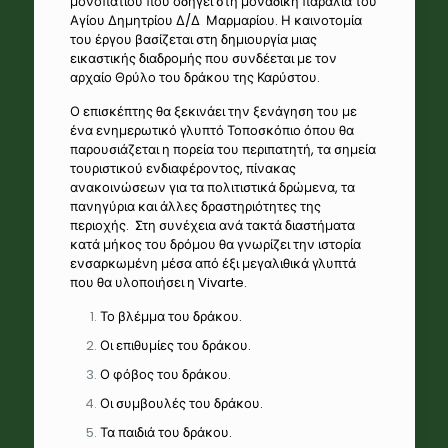
μονοπατιού που οδηγεί στη μοναδική παραλία του
Αγίου Δημητρίου Δ/Δ Μαρμαρίου. Η καινοτομία
του έργου βασίζεται στη δημιουργία μιας
εικαστικής διαδρομής που συνδέεται με τον
αρχαίο Θρύλο του δράκου της Καρύστου.
Ο επισκέπτης θα ξεκινάει την ξενάγηση του με
ένα ενημερωτικό γλυπτό Τοποσκόπιο όπου θα
παρουσιάζεται η πορεία του περιπατητή, τα σημεία
τουριστικού ενδιαφέροντος, πίνακας
ανακοινώσεων για τα πολιτιστικά δρώμενα, τα
πανηγύρια και άλλες δραστηριότητες της
περιοχής. Στη συνέχεια ανά τακτά διαστήματα
κατά μήκος του δρόμου θα γνωρίζει την ιστορία
ενσαρκωμένη μέσα από έξι μεγαλιθικά γλυπτά
που θα υλοποιήσει η Vivarte.
Το βλέμμα του δράκου.
Οι επιθυμίες του δράκου.
Ο φόβος του δράκου.
Οι συμβουλές του δράκου.
Τα παιδιά του δράκου.