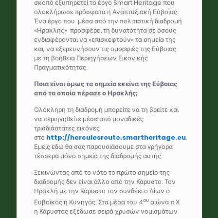
σκοπό εξυπηρετεί το έργο Smart Heritage που
ολοκλήρωσε πρόσφατα η Αναπτυξιακή Εύβοιας.
Ένα έργο που μέσα από την πολιτιστική διαδρομή
«Ηρακλής» προσφέρει τη δυνατότητα σε όσους
ενδιαφέρονται να «επισκεφτούν» τα σημεία της
και, να εξερευνήσουν τις ομορφιές της Εύβοιας
με τη βοήθεια Περιηγήσεων Εικονικής
Πραγματικότητας.
Ποια είναι όμως τα σημεία εκείνα της Εύβοιας
από τα οποία πέρασε ο Ηρακλής;
Ολόκληρη τη διαδρομή μπορείτε να τη βρείτε και
να περιηγηθείτε μέσα από μοναδικές
τρισδιάστατες εικόνες
στο
http://herculesroute.smartheritage.eu
.
Εμείς εδώ θα σας παρουσιάσουμε στα γρήγορα
τέσσερα μόνο σημεία της διαδρομής αυτής.
Ξεκινώντας από το νότο το πρώτο σημείο της
διαδρομής δεν είναι άλλο από την Κάρυστο. Τον
Ηρακλή με την Κάρυστο τον συνδέει ο Δίων ο
ου
Ευβοϊκός ή Κυνηγός. Στα μέσα του 4
αιώνα π.Χ
η Κάρυστος εξέδωσε σειρά χρυσών νομισμάτων