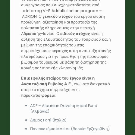
συνεργασίας που συγχρηματοδοτείται από
το
Interreg V
–
B Adriatic Ionian program
–
ADRION
. Ο
γενικός στόχος
του έργου είναι η
προώθηση, αξιοποίηση και προστασία της
πολιτιστικής κληρονομιάς στην περιοχή
Αδριατικής-Ιονίου. Ο
ειδικός στόχος
είναι η
αύξηση της ελκυστικότητας του τουρισμού και η
μείωση της εποχικότητάς του στις
συμμετέχουσες περιοχές και η ανάπτυξη κοινής
πλατφόρμας για την προώθηση της προσφοράς
βιώσιμου τουρισμού με βάση τη διατήρηση της
κοινής πολιτιστικής κληρονομιάς.
Επικεφαλής εταίρος του έργου είναι η
Αναπτυξιακή Ευβοίας Α.Ε.
, ενώ στο διακρατικό
εταιρικό σχήμα συμμετέχουν οι
παρακάτω
φορείς
:
ADF – Albanian Development Fund
(Αλβανία)
Δήμος Forlì (Ιταλία)
Πανεπιστήμιο Mostar (Βοσνία Ερζεγοβίνη)