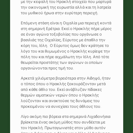
με την κεφαλή του Ηρακλή στοιχείο που μαρτυρά
την οικονομική της ευρωστία αλλά και τη λατρεία
του μυθικού ήρωα στην ευρύτερη περιοχή.
Επόμενη στάση είναι η Οιχαλία μια περιοχή κοντά
στη σημερινή Ερέτρια. Εκεί ο Ηρακλής πήρε μέρος
σε έναν αγώνα τοξοβολίας που οργάνωσε ο
βασιλιάς της Οιχαλίας, Εύρυτος με έπαθλο την
κόρη του, Ιόλη. Ο Εύρυτος όμως δεν κράτησε το
λόγο του και θυμωμένος ο Ηρακλής κυρίεψε την
πόλη του και πήρε αιχμάλωτη την Ιόλη. Από τότε
θεωρείται προστάτης των αγώνων οι οποίων
οργανώνονται προς τιμή του.
Αρκετά χιλιόμετρα βορειότερα στην Αιδηψό, ήταν
ο τόπος όπου ο Ηρακλής ξεκουράζονταν μετά
από κάθε άθλο του. Εκεί ανάβλυζαν πίδακες
θερμών ιαματικών νερών όπου ο Ηρακλής
λούζονταν και ανακτούσε τις δυνάμεις του
προκειμένου να συνεχίσει τους άθλους του.
Λίγο ακόμη πιο βόρεια στα σημερινά Λιχαδονήσια
βρίσκεται ένας ακόμη μύθος που συνδέεται με
τον Ηρακλή. Πρωταγωνιστές στον μύθο αυτόν