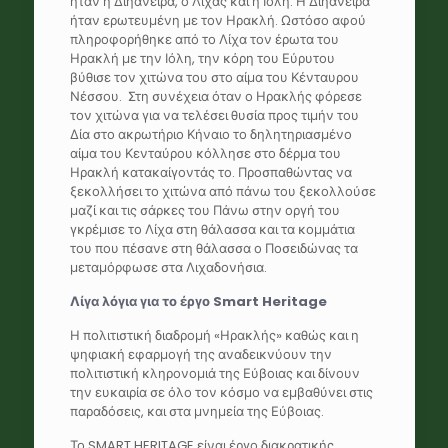
ήταν η Διήανειρα, ο Λίχας και η Ιόλη. Η Διηάνειρα
ήταν ερωτευμένη με τον Ηρακλή. Ωστόσο αφού
πληροφορήθηκε από το Λίχα τον έρωτα του
Ηρακλή με την Ιόλη, την κόρη του Εύρυτου
βύθισε τον χιτώνα του στο αίμα του Κένταυρου
Νέσσου. Στη συνέχεια όταν ο Ηρακλής φόρεσε
τον χιτώνα για να τελέσει θυσία προς τιμήν του
Δία στο ακρωτήριο Κήναιο το δηλητηριασμένο
αίμα του Κενταύρου κόλλησε στο δέρμα του
Ηρακλή κατακαίγοντάς το. Προσπαθώντας να
ξεκολλήσει το χιτώνα από πάνω του ξεκολλούσε
μαζί και τις σάρκες του Πάνω στην οργή του
γκρέμισε το Λίχα στη θάλασσα και τα κομμάτια
του που πέσανε στη θάλασσα ο Ποσειδώνας τα
μεταμόρφωσε στα Λιχαδονήσια.
Λίγα λόγια για το έργο Smart
Heritage
Η πολιτιστική διαδρομή
«Ηρακλής» καθώς και η
ψηφιακή εφαρμογή της αναδεικνύουν την
πολιτιστική κληρονομιά της Εύβοιας και δίνουν
την ευκαιρία σε όλο τον κόσμο να εμβαθύνει στις
παραδόσεις, και στα μνημεία της Εύβοιας.
Το
SMART HERITAGE
είναι έργο διακρατικής