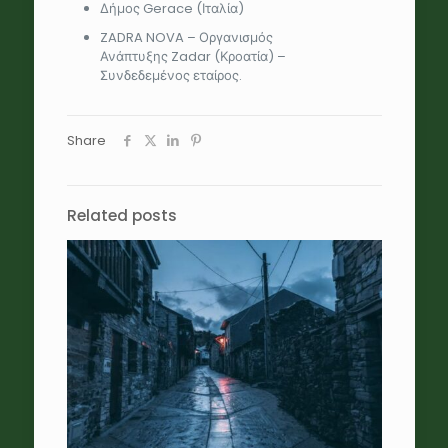
Δήμος Gerace (Ιταλία)
ZADRA NOVA
– Οργανισμός
Ανάπτυξης
Zadar
(Κροατία) –
Συνδεδεμένος εταίρος.
Share
Related posts