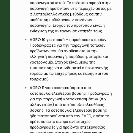
παραγωγικού ιστού. Το πρότυπο αφορά στην
παραγωγή προϊόντων στις περιοχές αυτές με
φιλοπεριβαλλοντικές μεθόδους και την
υιοθέτηση ορθολογικών κανόνων
παραγωγής. Στόχος του προτύπου είναι η
ενίσχυση της ανταγωνιστικότητάς τους.
AGRO 10 για τοπικό – παραδοσιακό προϊόν:
Προδιαγραφές για την παραγωγή τοπικών
προϊόντων που θα αναδεικνύουν την
ελληνική παραγωγή, παράδοση, ιστορία και
γαστρονομία. Στόχος είναι μέσω της
τυποποίησης να συνδυαστεί ο πρωτογενής
τομέας με τις επιχειρήσεις εστίασης και του
τουρισμού.
AGRO 11 για κρεοσκευάσματα από
κοτόπουλα ελευθέρας βοσκής: Προδιαγραφή
για την παραγωγή κρεοσκευασμάτων (π.χ.
αλλαντικών) από κοτόπουλα ελευθέρας
βοσκής. Τα κοτόπουλα ελευθέρας βοσκής
ήδη πιστοποιούνται από τον ΕΛΓΟ, οπότε το
πρότυπο αυτό αφορά αντίστοιχες
προδιαγραφές για προϊόντα επεξεργασίας
που εντάσσονται στην απαιτήσεις για τη