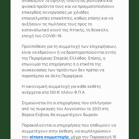
αναδείξουν τα υψηλής ποιότητας βιολογικά και
φυσικά προϊόντα τους και να πραγματοποιήσουν
επικερδείς συνεργασίες με χιλιάδες
επαγγελματίες επισκέπτες, καθώς επίσης και να
αυξήσουν τις πωλήσεις τους προς το
καταναλωτικό κοινό της Αττικής, τη δύσκολη
εποχή του COVID-19.
Προϋπόθεση για τη συμμετοχή των επιχειρήσεων,
είναι να εδρεύουν ή να δραστηριοποιούνται εντός
της Περιφέρειας Στερεάς Ελλάδας. Επίσης, η
επωνυμία της επιχείρησης ή η ετικέτα της
συσκευασίας των προϊόντων δεν πρέπει να
παραπέμπει σε άλλη Περιφέρεια.
Η οικονομική συμμετοχή για κάθε εκθέτη
ανέρχεται στα 130 € πλέον Φ.Π.Α.
Σημειώνεται ότι οι επιχειρήσεις που επλήγησαν
από τις πυρκαγιές του Αυγούστου το 2021 στη
Βόρεια Εύβοια, θα συμμετέχουν δωρεάν.
Παρακαλούνται οι επιχειρήσεις που επιθυμούν να
συμμετέχουν στην έκθεση, να συμπληρώσουν
την
αίτηση συμμετοχής
, μέχρι την Παρασκευή 15