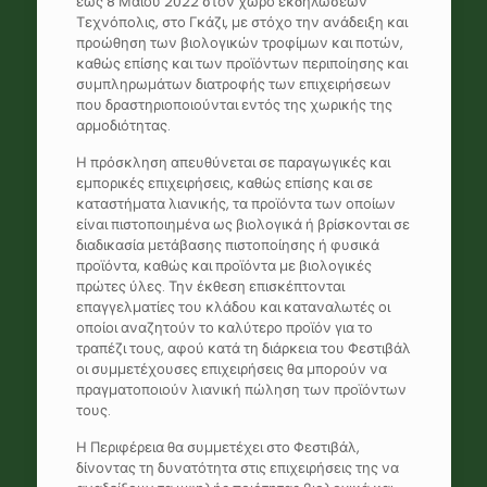
έως 8 Μαΐου 2022 στον χώρο εκδηλώσεων
Τεχνόπολις, στο Γκάζι, με στόχο την ανάδειξη και
προώθηση των βιολογικών τροφίμων και ποτών,
καθώς επίσης και των προϊόντων περιποίησης και
συμπληρωμάτων διατροφής των επιχειρήσεων
που δραστηριοποιούνται εντός της χωρικής της
αρμοδιότητας.
Η πρόσκληση απευθύνεται σε παραγωγικές και
εμπορικές επιχειρήσεις, καθώς επίσης και σε
καταστήματα λιανικής, τα προϊόντα των οποίων
είναι πιστοποιημένα ως βιολογικά ή βρίσκονται σε
διαδικασία μετάβασης πιστοποίησης ή φυσικά
προϊόντα, καθώς και προϊόντα με βιολογικές
πρώτες ύλες. Την έκθεση επισκέπτονται
επαγγελματίες του κλάδου και καταναλωτές οι
οποίοι αναζητούν το καλύτερο προϊόν για το
τραπέζι τους, αφού κατά τη διάρκεια του Φεστιβάλ
οι συμμετέχουσες επιχειρήσεις θα μπορούν να
πραγματοποιούν λιανική πώληση των προϊόντων
τους.
Η Περιφέρεια θα συμμετέχει στο Φεστιβάλ,
δίνοντας τη δυνατότητα στις επιχειρήσεις της να