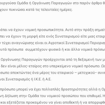
ιτουργούσα Ομάδα ή Οργάνωση Παραγωγών στο παρόν άρθρο θ
ουν πυκνώσει κατά τις τελευταίες ημέρες.
πει να έχουν νομική προσωπικότητα. Αυτό στην πράξη σημαίνε
ι να έχουν τη μορφή είτε ενός Συνεταιρισμού είτε μιας εταιρί
 τύχει αναγνώρισης είναι οι Αγροτικοί Συνεταιρισμοί Περιορισ
ικά αυτά πρόσωπα συμμετέχουν φυσικά ή και άλλα νομικά πρόσ
ης Οργάνωσης Παραγωγών προέρχονται από τη δεξαμενή των μ
δεν είναι μέλος-εταίρος στο υπερκείμενο νομικό πρόσωπο. Ως
σωπο αποκτώντας ένα μέρος του εταιρικού – μετοχικού- συνε
 Συνεταιρισμός ή Ι.Κ.Ε. ή Α.Ε.
κό πρόσωπο μπορεί να έχει πολλαπλές δραστηριότητες αλλά η 
υνη Δήλωση στην Ομάδα του νομικού προσώπου που επιθυμεί. 
αι εξετάζεται προκειμένου να γίνει αποδεκτή ή να απορριφθεί