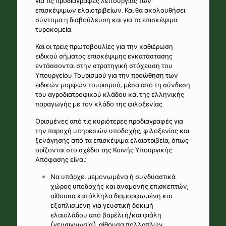
για τις προδιαγραφές λειτουργίας των
επισκέψιμων ελαιοτριβείων. Και θα ακολουθήσει
σύντομα η διαβούλευση και για τα επισκέψιμα
τυροκομεία.
Και οι τρεις πρωτοβουλίες για την καθιέρωση
ειδικού σήματος επισκέψιμης εγκατάστασης
εντάσσονται στην στρατηγική στόχευση του
Υπουργείου Τουρισμού για την προώθηση των
ειδικών μορφών τουρισμού, μέσα από τη σύνδεση
του αγροδιατροφικού κλάδου και της ελληνικής
παραγωγής με τον κλάδο της φιλοξενίας.
Ορισμένες από τις κυριότερες προδιαγραφές για
την παροχή υπηρεσιών υποδοχής, φιλοξενίας και
ξενάγησης από τα επισκέψιμα ελαιοτριβεία, όπως
ορίζονται στο σχέδιο της Κοινής Υπουργικής
Απόφασης είναι:
Να υπάρχει μεμονωμένα ή συνδυαστικά
χώρος υποδοχής και αναμονής επισκεπτών,
αίθουσα κατάλληλα διαμορφωμένη και
εξοπλισμένη για γευστική δοκιμή
ελαιολάδου από βαρέλι ή/και φιάλη
(γευσιγνωσία), αίθουσα πολλαπλών