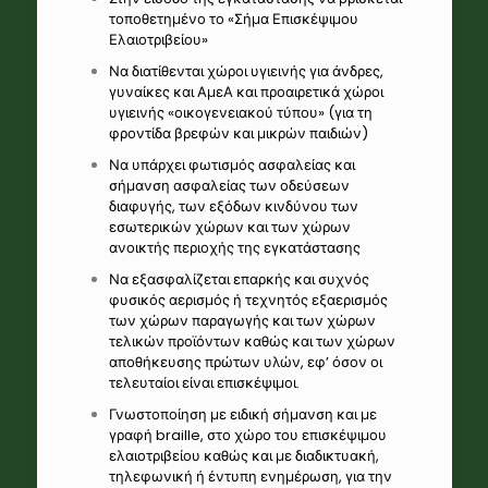
τοποθετημένο το «Σήμα Επισκέψιμου
Ελαιοτριβείου»
Να διατίθενται χώροι υγιεινής για άνδρες,
γυναίκες και ΑμεΑ και προαιρετικά χώροι
υγιεινής «οικογενειακού τύπου» (για τη
φροντίδα βρεφών και μικρών παιδιών)
Να υπάρχει φωτισμός ασφαλείας και
σήμανση ασφαλείας των οδεύσεων
διαφυγής, των εξόδων κινδύνου των
εσωτερικών χώρων και των χώρων
ανοικτής περιοχής της εγκατάστασης
Να εξασφαλίζεται επαρκής και συχνός
φυσικός αερισμός ή τεχνητός εξαερισμός
των χώρων παραγωγής και των χώρων
τελικών προϊόντων καθώς και των χώρων
αποθήκευσης πρώτων υλών, εφ’ όσον οι
τελευταίοι είναι επισκέψιμοι.
Γνωστοποίηση με ειδική σήμανση και με
γραφή braille, στο χώρο του επισκέψιμου
ελαιοτριβείου καθώς και με διαδικτυακή,
τηλεφωνική ή έντυπη ενημέρωση, για την