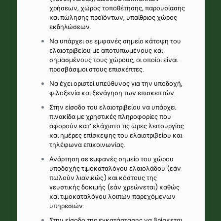
χρήσεων, χώρος τοποθέτησης, παρουσίασης
και πώλησης προϊόντων, υπαίθριος χώρος
εκδηλώσεων.
Να υπάρχει σε εμφανές σημείο κάτοψη του
ελαιοτριβείου με αποτυπωμένους και
σημασμένους τους χώρους, οι οποίοι είναι
προσβάσιμοι στους επισκέπτες.
Να έχει οριστεί υπεύθυνος για την υποδοχή,
φιλοξενία και ξενάγηση των επισκεπτών.
Στην είσοδο του ελαιοτριβείου να υπάρχει
πινακίδα με χρηστικές πληροφορίες που
αφορούν κατ’ ελάχιστο τις ώρες λειτουργίας
και ημέρες επίσκεψης του ελαιοτριβείου και
τηλέφωνα επικοινωνίας.
Ανάρτηση σε εμφανές σημείο του χώρου
υποδοχής τιμοκαταλόγου ελαιολάδου (εάν
πωλούν λιανικώς) και κόστους της
γευστικής δοκιμής (εάν χρεώνεται) καθώς
και τιμοκαταλόγου λοιπών παρεχόμενων
υπηρεσιών.
Στην είσοδο της εγκατάστασης να βρίσκεται