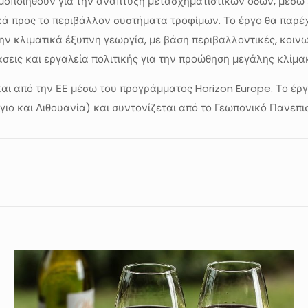
μοποιηθούν για την ανάπτυξη μετασχηματιστικών οδών, μέσω 
λικά προς το περιβάλλον συστήματα τροφίμων. Το έργο θα παρ
ην κλιματικά έξυπνη γεωργία, με βάση περιβαλλοντικές, κοινω
τάσεις και εργαλεία πολιτικής για την προώθηση μεγάλης κλ
ται από την ΕΕ μέσω του προγράμματος Horizon Europe. Το έργ
έλγιο και Λιθουανία) και συντονίζεται από το Γεωπονικό Πανεπ