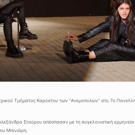
ατρικού Τμήματος Καρύστου των “Ανεμοπυλών” στο 7ο Πανελλή
 Αλεξάνδρα Σταύρου απέσπασαν με τη συγκλονιστική ερμηνεία 
ου Μπινιάρη.