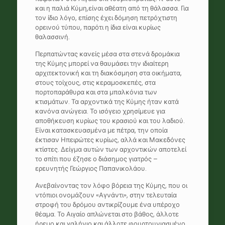
και η παλιά Κύμη,είναι αθέατη από τη θάλασσα. Για
τον ίδιο λόγο, επίσης έχει δόμηση πετρόχτιστη
ορεινού τύπου, παρότι η ίδια είναι κυρίως
θαλασσινή.
Περπατώντας κανείς μέσα στα στενά δρομάκια
της Κύμης μπορεί να θαυμάσει την ιδιαίτερη
αρχιτεκτονική και τη διακόσμηση στα οικήματα,
στους τοίχους, στις κεραμοσκεπές, στα
πορτοπαράθυρα και στα μπαλκόνια των
κτισμάτων. Τα αρχοντικά της Κύμης ήταν κατά
κανόνα ανώγεια. Το ισόγειο χρησίμευε για
αποθήκευση κυρίως του κρασιού και του λαδιού.
Είναι κατασκευασμένα με πέτρα, την οποία
έκτισαν Ηπειρώτες κυρίως, αλλά και Μακεδόνες
κτίστες. Δείγμα αυτών των αρχοντικών αποτελεί
το σπίτι που έζησε ο διάσημος γιατρός –
ερευνητής Γεώργιος Παπανικολάου.
Ανεβαίνοντας τον λόφο βόρεια της Κύμης, που οι
ντόπιοι ονομάζουν «Αγνάντι», στην τελευταία
στροφή του δρόμου αντικρίζουμε ένα υπέροχο
θέαμα. Το Αιγαίο απλώνεται στο βάθος, άλλοτε
ήρεμο και γαλήνιο και άλλοτε φουρτουνιασμένο,