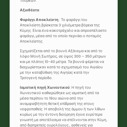
Τούρκων.
Αξιοθέατα
Φαράγγι Αποκλείστη
: Το φαράγγι του
Αποκλείστη βρίσκεται 3 χιλιόμετρα βόρεια της
Κύμης. Είναι ένα κακοτράχαλο και απροσπέλαστο
φαράγγι, μέσα από το οποίο περνάει ο ποταμός
Αποκλείστης.
Σχηματίζεται από το βουνό Αξάνεμα και από το
λόφο Μονή Σωτήρος, σε ύψος 300 – 350 μέτρων
και με πλάτος 10-40 μέτρα. Τα βουνά φέρεται να
διαχωρίστηκαν κατά το σχηματισμό του Αιγαίου
με την καταβύθιση της Αιγηίας κατά την
Τριτογενή περίοδο.
Ιαματική πηγή Χωνευτικού
: Η πηγή του
Χωνευτικού καθιερώθηκε ως ιαματική από τα
μέσα περίπου το 19ου αιώνα από την
αναμφισβήτητη θετική επίδρασή της στους
νεφροπαθείς. Η αποβολή της άμμου ή των λίθων
κυρίως με την έντονη διούρηση έγινε ευρύτερα
γνωστή με αποτέλεσμα να στέλνονται στην Κύμη,
από διαπρεπείς ουρολόγους , ασθενείς για