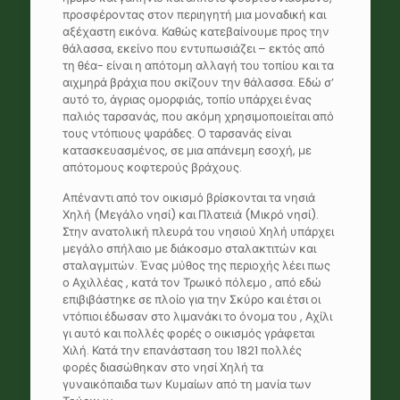
προσφέροντας στον περιηγητή μια μοναδική και
αξέχαστη εικόνα. Καθώς κατεβαίνουμε προς την
θάλασσα, εκείνο που εντυπωσιάζει – εκτός από
τη θέα- είναι η απότομη αλλαγή του τοπίου και τα
αιχμηρά βράχια που σκίζουν την θάλασσα. Εδώ σ’
αυτό το, άγριας ομορφιάς, τοπίο υπάρχει ένας
παλιός ταρσανάς, που ακόμη χρησιμοποιείται από
τους ντόπιους ψαράδες. Ο ταρσανάς είναι
κατασκευασμένος, σε μια απάνεμη εσοχή, με
απότομους κοφτερούς βράχους.
Απέναντι από τον οικισμό βρίσκονται τα νησιά
Χηλή (Μεγάλο νησί) και Πλατειά (Μικρό νησί).
Στην ανατολική πλευρά του νησιού Χηλή υπάρχει
μεγάλο σπήλαιο με διάκοσμο σταλακτιτών και
σταλαγμιτών. Ένας μύθος της περιοχής λέει πως
ο Αχιλλέας , κατά τον Τρωικό πόλεμο , από εδώ
επιβιβάστηκε σε πλοίο για την Σκύρο και έτσι οι
ντόπιοι έδωσαν στο λιμανάκι το όνομα του , Αχίλι
γι αυτό και πολλές φορές ο οικισμός γράφεται
Χιλή. Κατά την επανάσταση του 1821 πολλές
φορές διασώθηκαν στο νησί Χηλή τα
γυναικόπαιδα των Κυμαίων από τη μανία των