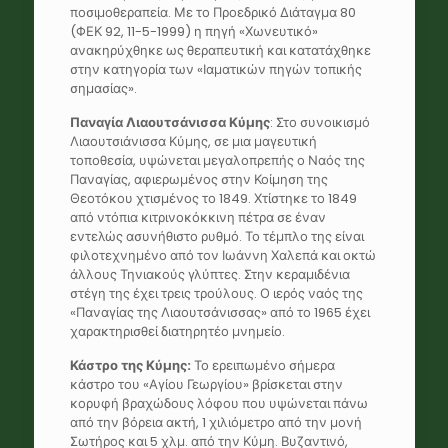
ποσιμοθεραπεία. Με το Προεδρικό Διάταγμα 80
(ΦΕΚ 92, 11-5-1999) η πηγή «Χωνευτικό»
ανακηρύχθηκε ως θεραπευτική και κατατάχθηκε
στην κατηγορία των «Ιαματικών πηγών τοπικής
σημασίας».
Παναγία Λιαουτσάνισσα Κύμης
: Στο συνοικισμό
Λιαουτσιάνισσα Κύμης, σε μια μαγευτική
τοποθεσία, υψώνεται μεγαλοπρεπής ο Ναός της
Παναγίας, αφιερωμένος στην Κοίμηση της
Θεοτόκου χτισμένος το 1849. Χτίστηκε το 1849
από ντόπια κιτρινοκόκκινη πέτρα σε έναν
εντελώς ασυνήθιστο ρυθμό. Το τέμπλο της είναι
φιλοτεχνημένο από τον Ιωάννη Χαλεπά και οκτώ
άλλους Τηνιακούς γλύπτες. Στην κεραμιδένια
στέγη της έχει τρεις τρούλους. Ο ιερός ναός της
«Παναγίας της Λιαουτσάνισσας» από το 1965 έχει
χαρακτηρισθεί διατηρητέο μνημείο.
Κάστρο της Κύμης
:
Το ερειπωμένο σήμερα
κάστρο του «Αγίου Γεωργίου» βρίσκεται στην
κορυφή βραχώδους λόφου που υψώνεται πάνω
από την βόρεια ακτή, 1 χιλιόμετρο από την μονή
Σωτήρος και 5 χλμ. από την Κύμη. Βυζαντινό,