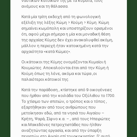
ναυτικών κατοίκων της με τα κύματα, τους
ανέμους και τη θάλασσα.
Κατά μία τρίτη εκδοχή από τη φωνολογική
εξέλιξη της λέξης Κώμη > Κούμη > Κύμη. Κώμη
σημαίνει κωμόπολη και υποστηρίζουν ορισμένοι
ότι, αφού μέχρι σήμερα η μία και μοναδική θέση
της αρχαίας Κύμης δεν έχει ανακαλυφθεί ακόμη,
μάλλον η περιοχή ήταν κατοικημένη κατά την
αρχαιότητα «κατά Κώμες».
Οι κάτοικοι της Κύμης ονομάζονται Κυμαίοι ή
Κουμιώτες. Αποκαλούνται έτσι από την Κύμη ή
Κούμη όπως τη λένε, ακόμα και τώρα ,οι
παλαιότεροι κάτοικοί της.
Κατά την παράδοση , κτίστηκε από 9 οικογένειες
που ήρθαν από την κοιλάδα του Οξύλιθου το 1700.
Το χτίσιμο των σπιτιών, ο τρόπος και ο τόπος ,
εξαρτήθηκαν από τους ανθρώπους που
μετοίκησαν εδώ, από τα νησιά του Αιγαίου –
Κρήτη, Ψαρά, Σίφνο κ.α. – , από τους Ηπειρώτες
και Μακεδόνες πετροχτιστάδες που ήλθαν
αναζητώντας εργασία, και από την ύπαρξη
πειρατών στο Αιγαίο επί τουρκοκρατίας. Γι’ αυτό