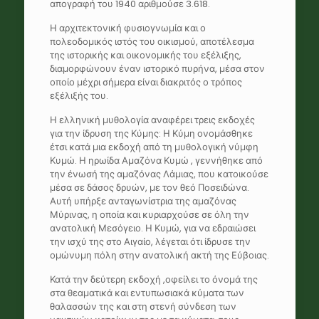
απογραφή του 1940 αριθμούσε 3.618.
Η αρχιτεκτονική φυσιογνωμία και ο
πολεοδομικός ιστός του οικισμού, αποτέλεσμα
της ιστορικής και οικονομικής του εξέλιξης,
διαμορφώνουν έναν ιστορικό πυρήνα, μέσα στον
οποίο μέχρι σήμερα είναι διακριτός ο τρόπος
εξέλιξής του.
Η ελληνική μυθολογία αναφέρει τρεις εκδοχές
για την ίδρυση της Κύμης: Η Κύμη ονομάσθηκε
έτσι κατά μια εκδοχή από τη μυθολογική νύμφη
Κυμώ. Η ηρωίδα Αμαζόνα Κυμώ , γεννήθηκε από
την ένωσή της αμαζόνας Λάμιας, που κατοικούσε
μέσα σε δάσος δρυών, με τον θεό Ποσειδώνα.
Αυτή υπήρξε ανταγωνίστρια της αμαζόνας
Μύρινας, η οποία και κυριαρχούσε σε όλη την
ανατολική Μεσόγειο. Η Κυμώ, για να εδραιώσει
την ισχύ της στο Αιγαίο, λέγεται ότι ίδρυσε την
ομώνυμη πόλη στην ανατολική ακτή της Εύβοιας.
Κατά την δεύτερη εκδοχή ,οφείλει το όνομά της
στα θεαματικά και εντυπωσιακά κύματα των
θαλασσών της και στη στενή σύνδεση των