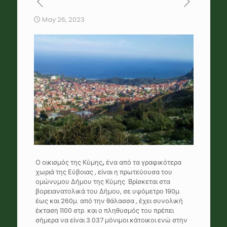
May 26, 2023
Ο οικισμός της Κύμης
,
ένα από τα γραφικότερα
χωριά της Εύβοιας , είναι η πρωτεύουσα του
ομώνυμου Δήμου της Κύμης. Βρίσκεται στα
βορειανατολικά του Δήμου, σε υψόμετρο 190μ.
έως και 260μ. από την θάλασσα , έχει συνολική
έκταση 1100 στρ. και ο πληθυσμός του πρέπει
σήμερα να είναι 3.037 μόνιμοι κάτοικοι ενώ στην