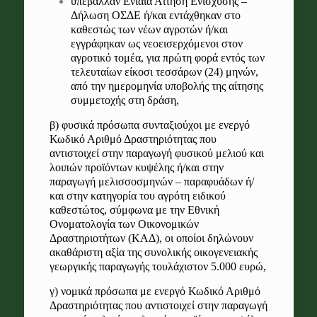
υπέβαλλαν Ενιαία Αίτηση Ενίσχυσης –
Δήλωση ΟΣΔΕ ή/και εντάχθηκαν στο
καθεστώς των νέων αγροτών ή/και
εγγράφηκαν ως νεοεισερχόμενοι στον
αγροτικό τομέα, για πρώτη φορά εντός των
τελευταίων είκοσι τεσσάρων (24) μηνών,
από την ημερομηνία υποβολής της αίτησης
συμμετοχής στη δράση,
β) φυσικά πρόσωπα συνταξιούχοι με ενεργό
Κωδικό Αριθμό Δραστηριότητας που
αντιστοιχεί στην παραγωγή φυσικού μελιού και
λοιπών προϊόντων κυψέλης ή/και στην
παραγωγή μελισσοσμηνών – παραφυάδων ή/
και στην κατηγορία του αγρότη ειδικού
καθεστώτος, σύμφωνα με την Εθνική
Ονοματολογία των Οικονομικών
Δραστηριοτήτων (ΚΑΔ), οι οποίοι δηλώνουν
ακαθάριστη αξία της συνολικής οικογενειακής
γεωργικής παραγωγής τουλάχιστον 5.000 ευρώ,
γ) νομικά πρόσωπα με ενεργό Κωδικό Αριθμό
Δραστηριότητας που αντιστοιχεί στην παραγωγή