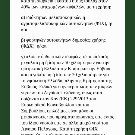
κατά τη διάρκεια εκάστου έτους τουλάχιστον
40% των κατεχομένων κυψελών, με τη χρήση:
α) ιδιόκτητων μελισσοκομικών ή
αγροτομελισσοκομικών αυτοκινήτων (ΦΙΧ), ή/
και
β) φορτηγών αυτοκινήτων δημοσίας χρήσης
(ΦΔΧ), ή/και
γ) πλοίων ή ιδιωτικών σκαφών, σε απόσταση
μεγαλύτερη ή ίση των 50 χιλιομέτρων για την
ηπειρωτική Ελλάδα την Κρήτη και την Εύβοια
και μεγαλύτερη ή ίση των 20 χιλιομέτρων για
τη νησιωτική Ελλάδα, πλην της Κρήτης και της
Εύβοιας. Ειδικά για την περίπτωση των μικρών
νησιών του Αιγαίου Πελάγους, όπως αυτά
ορίζονται στον Καν (ΕΚ) 229/2013 του
Ευρωπαϊκού Κοινοβουλίου και του
Συμβουλίου, επιλέξιμες είναι μόνο οι
μετακινήσεις που πραγματοποιούνται, είτε εντός
του ίδιου νησιού είτε σε άλλο μικρό νησί του
Αιγαίου Πελάγους. Κατά τη χρήση ΦΙΧ
αγροτικών – μελισσοκομικών αυτοκινήτων