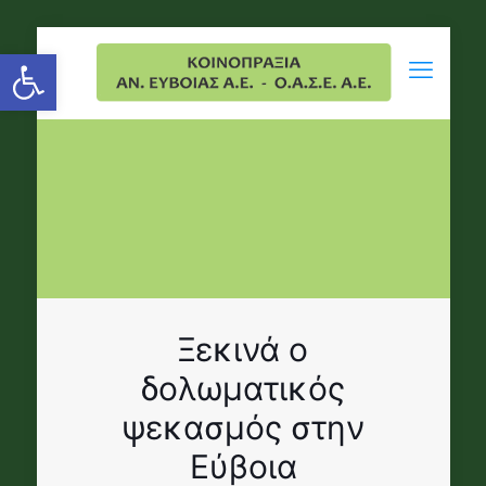
Open toolbar
Ξεκινά ο
δολωματικός
ψεκασμός στην
Εύβοια