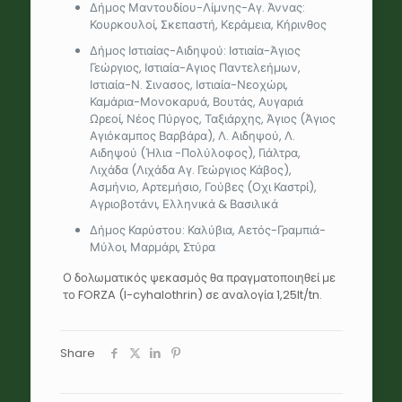
Δήμος Μαντουδίου-Λίμνης-Αγ. Άννας:
Κουρκουλοί, Σκεπαστή, Κεράμεια, Κήρινθος
Δήμος Ιστιαίας-Αιδηψού: Ιστιαία-Άγιος
Γεώργιος, Ιστιαία-Αγιος Παντελεήμων,
Ιστιαία-Ν. Σινασος, Ιστιαία-Νεοχώρι,
Καμάρια-Μονοκαρυά, Βουτάς, Αυγαριά
Ωρεοί, Νέος Πύργος, Ταξιάρχης, Άγιος (Άγιος
Αγιόκαμπος Βαρβάρα), Λ. Αιδηψού, Λ.
Αιδηψού (Ήλια -Πολύλοφος), Γιάλτρα,
Λιχάδα (Λιχάδα Αγ. Γεώργιος Κάβος),
Ασμήνιο, Αρτεμήσιο, Γούβες (Οχι Καστρί),
Αγριοβοτάνι, Ελληνικά & Βασιλικά
Δήμος Καρύστου: Καλύβια, Αετός-Γραμπιά-
Μύλοι, Μαρμάρι, Στύρα
Ο δολωματικός ψεκασμός θα πραγματοποιηθεί με
το FORZA (l-cyhalothrin) σε αναλογία 1,25lt/tn.
Share