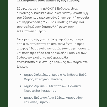
ψεκασμούς στους ελαιώνες της Εύβοιας.
Σύμφωνα, με την ΔΑΟΚ ΠΕ Εύβοιας, είναι
ευνοϊκές οι καιρικές συνθήκες για την ανάπτυξη
του δάκου που επικρατούν, όπως υψηλή υγρασία
και θερμοκρασίες 25-30o C καθώς επίσης και
των αυξημένων δακοσυλλήψεων των
τελευταίων ημερών.
Δεδομένης της γεωμετρικής προόδου, με την
οποία αναπτύσσεται το ανωτέρω έντομο προς
αποφυγή δυσμενών καταστάσεων στην ποιότητα
και ποσότητα τόσο του ελαιολάδου όσο και των
βρώσιμων ελιών, το πρόγραμμα θα
πραγματοποιηθεί στους ελαιώνες των παρακάτω
Δήμων:
Δήμος Χαλκιδέων: Δροσιά Ανθηδόνα, Βαθύ,
Φάρος, Καλοχώρι-Παντείχι
Δήμος Διρφύων-Μεσσαπίων: Πολιτικά,
Νεροτριβιά, Καμαρίτσα
Δήμος Ερέτριας Άνω Βάθεια, Αμάρυνθος,
Καλλιθέα, Γυμνού