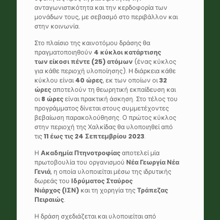
ανταγωνιστικότητα και την κερδοφορία των
μονάδων τους, με σεβασμό στο περιβάλλον και
στην κοινωνία.
Στο πλαίσιο της καινοτόμου δράσης θα
πραγματοποιηθούν
4 κύκλοι κατάρτισης
των
είκοσι πέντε (25)
ατόμων
(ένας κύκλος
για κάθε περιοχή υλοποίησης). H διάρκεια κάθε
κύκλου είναι
40 ώρες
, εκ των οποίων οι
32
ώρες
αποτελούν τη θεωρητική εκπαίδευση και
οι
8 ώρες
είναι πρακτική άσκηση. Στο τέλος του
προγράμματος δίνεται στους συμμετέχοντες
βεβαίωση παρακολούθησης. Ο πρώτος κύκλος
στην περιοχή της Χαλκίδας θα υλοποιηθεί από
τις
11 έως τις 24 Σεπτεμβρίου 2023
.
Η
Ακαδημία Πτηνοτροφίας
αποτελεί μία
πρωτοβουλία του οργανισμού
Νέα Γεωργία Νέα
Γενιά
, η οποία υλοποιείται μέσω της ιδρυτικής
δωρεάς του
Ιδρύματος Σταύρος
Νιάρχος
(ΙΣΝ)
και τη χορηγία της
Τράπεζας
Πειραιώς
.
Η δράση σχεδιάζεται και υλοποιείται από