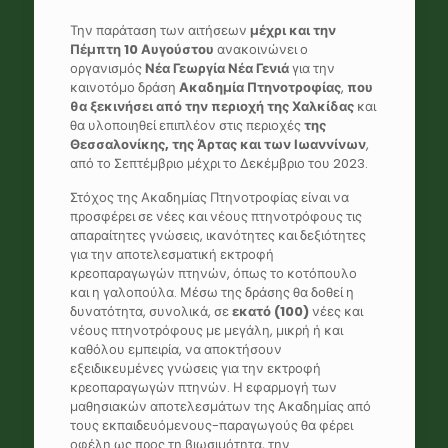
Την παράταση των αιτήσεων
μέχρι και την
Πέμπτη 10 Αυγούστου
ανακοινώνει ο
οργανισμός
Νέα Γεωργία Νέα Γενιά
για την
καινοτόμο δράση
Ακαδημία Πτηνοτροφίας
,
που
θα ξεκινήσει από την περιοχή της Χαλκίδας
και
θα υλοποιηθεί επιπλέον στις περιοχές
της
Θεσσαλονίκης, της Άρτας και των Ιωαννίνων
,
από το Σεπτέμβριο μέχρι το Δεκέμβριο του 2023.
Στόχος της Ακαδημίας Πτηνοτροφίας είναι να
προσφέρει σε νέες και νέους πτηνοτρόφους τις
απαραίτητες γνώσεις, ικανότητες και δεξιότητες
για την αποτελεσματική εκτροφή
κρεοπαραγωγών πτηνών, όπως το κοτόπουλο
και η γαλοπούλα. Μέσω της δράσης θα δοθεί η
δυνατότητα, συνολικά, σε
εκατό
(100)
νέες και
νέους πτηνοτρόφους με μεγάλη, μικρή ή και
καθόλου εμπειρία, να αποκτήσουν
εξειδικευμένες γνώσεις για την εκτροφή
κρεοπαραγωγών πτηνών. Η εφαρμογή των
μαθησιακών αποτελεσμάτων της Ακαδημίας από
τους εκπαιδευόμενους-παραγωγούς θα φέρει
οφέλη ως προς τη βιωσιμότητα, την