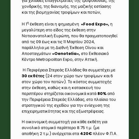
για χιλιάδες επαγγελματίες της τροφοδοσίας, της
χονδρικής, της διανομής, της μαζικής εστίασης
και της βιομηχανίας τροφίμων και ποτών,
η
Η 1
έκθεση είναι η φημισμένη
«
Food
Expo
»,
η
μεγαλύτερη στο είδος της έκθεση στην
Νοτιοανατολική Ευρώπη, που θα πραγματοποιηθεί
από τις 09 έως και τις 11 Μαρτίου 2024,
παράλληλα με τη Διεθνή Έκθεση Οίνου και
Αποσταγμάτων
«
Oenotelia
»,
στο Εκθεσιακό
Κέντρο Metropolitan Expo, στην Αττική.
Η Περιφέρεια Στερεάς Ελλάδας θα συμμετέχει με
30 εκθέτες
(24 στον χώρο των τροφίμων και 6
στον χώρο τον ποτών). Το κόστος συμμετοχής
στην έκθεση, καθώς και η κατασκευή του
περιπτέρου στηρίζεται οικονομικά κατά
80%
από
την Περιφέρεια Στερεάς Ελλάδας, στο πλαίσιο του
στρατηγικού της σχεδίου για την ενίσχυση της
επιχειρηματικότητας και της εξωστρέφειας.
Η οικονομική συμμετοχή για κάθε εκθέτη για
συνολικό ατομικό περίπτερο 8.75 τ.μ. (με
αποθήκη 2 τ.μ.) ανέρχεται στα
420€
πλέον Φ.Π.Α.