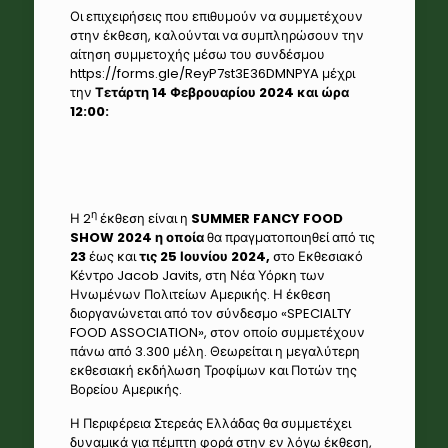
Οι επιχειρήσεις που επιθυμούν να συμμετέχουν
στην έκθεση, καλούνται να συμπληρώσουν την
αίτηση συμμετοχής μέσω του συνδέσμου
https://forms.gle/ReyP7st3E36DMNPYA μέχρι
την
Τετάρτη 14 Φεβρουαρίου 2024 και ώρα
12:00:
η
Η 2
έκθεση είναι η
SUMMER
FANCY
FOOD
SHOW
2024 η οποία
θα πραγματοποιηθεί από τις
23
έως και
τις 25 Ιουνίου 2024,
στο Εκθεσιακό
Κέντρο Jacob Javits, στη Νέα Υόρκη των
Ηνωμένων Πολιτείων Αμερικής. Η έκθεση
διοργανώνεται από τον σύνδεσμο «SPECIALTY
FOOD ASSOCIATION», στον οποίο συμμετέχουν
πάνω από 3.300 μέλη. Θεωρείται η μεγαλύτερη
εκθεσιακή εκδήλωση Τροφίμων και Ποτών της
Βορείου Αμερικής.
Η Περιφέρεια Στερεάς Ελλάδας θα συμμετέχει
δυναμικά για πέμπτη φορά στην εν λόγω έκθεση,