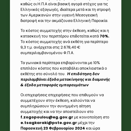
καθώς οι Η.Π.Α είναι βασική αγορά στόχος για τις
Ελληνικές εξαγωγές, ιδιαίτερα μετά και τη στροφή
των Αμερικανών στην υγιεινή Μεσογειακή
διατροφή και την ακμάζουσα Ελληνική Παροικία.
Το κόστος συμμετοχής στην έκθεση, καθώς και η
κατασκευή του περιπτέρου επιδοτείται κατά
70%.
Το κόστος συμμετοχής ανά εκθέτη για περίπτερο
9,3 τ.μ. ανέρχεται στις 2.678,40 €
συμπεριλαμβανομένου Φ.Π.Α.
Τα γωνιακά περίπτερα επιβαρύνονται με 10%
επιπλέον κόστος που καταβάλει αποκλειστικά ο
εκθέτης στο σύνολό του.
Η επιδότηση δεν
περιλαμβάνει έξοδα μετακίνησης και διαμονής
& έξοδα μεταφοράς εμπορευμάτων
Οι επιχειρήσεις επιχειρήσεις που επιθυμούν να
συμμετέχουν στην έκθεση, καλούνται να
συμπληρώσουν την συνημμένη αίτηση
συμμετοχής και να την αποστείλουν στο
f
.
zogopoulou
@
eg
.
gov
.
gr
με κοινοποίηση στο
e
.
tsagkaraki
@
pste
.
gov
.
gr
μέχρι την
Παρασκευή 23 Φεβρουαρίου 2024
και ώρα