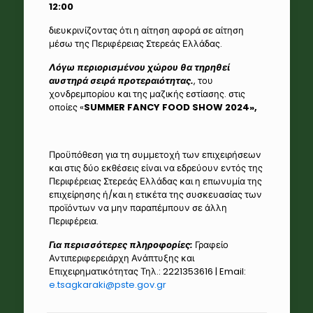
12:00
διευκρινίζοντας ότι η αίτηση αφορά σε αίτηση
μέσω της Περιφέρειας Στερεάς Ελλάδας.
Λόγω περιορισμένου χώρου θα τηρηθεί
αυστηρά σειρά προτεραιότητας.
, του
χονδρεμπορίου και της μαζικής εστίασης. στις
οποίες «
SUMMER
FANCY
FOOD
SHOW
2024»,
Προϋπόθεση για τη συμμετοχή των επιχειρήσεων
και στις δύο εκθέσεις είναι να εδρεύουν εντός της
Περιφέρειας Στερεάς Ελλάδας και η επωνυμία της
επιχείρησης ή/και η ετικέτα της συσκευασίας των
προϊόντων να μην παραπέμπουν σε άλλη
Περιφέρεια.
Για περισσότερες πληροφορίες:
Γραφείο
Αντιπεριφερειάρχη Ανάπτυξης και
Επιχειρηματικότητας Τηλ.: 2221353616 | Email:
e.tsagkaraki@pste.gov.gr