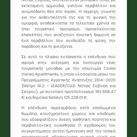
εκτεταμένη αμμουδιά, γαλήνιο περιβάλλον και
ανεμπόδιστη θέα στο Αιγαίο. Η περιοχή, γνωστή
για την αυθεντικότητά της και τη φυσική της
ομορφιά, αναδεικνύεται τα τελευταία χρόνια σε
ήπιο τουριστικό προορισμό, προσελκύοντας
επισκέπτες που αναζητούν ποιοτική διαμονή σε
ένα περιβάλλον που συνδυάζει τη φύση, την
παράδοση και τη φιλοξενία.
Σε αυτό το πλαίσιο εντάσσεται η επένδυση που
αφορά στην ανέγερση και λειτουργία νέας
τουριστικής μονάδας με την επωνυμία Costa
Varda Apartments, η οποία υλοποιείται μέσω του
Προγράμματος Αγροτικής Ανάπτυξης 2014–2020
(Μέτρο 19.2 – LEADER/CLLD Νότιας Εύβοιας και
Σκύρου), με συνολικό προϋπολογισμό 192.658,47
€ και δημόσια δαπάνη 125.228,01 €.
Η επένδυση περιλαμβάνει επτά επιπλωμένα
δωμάτια, κοινόχρηστους χώρους και υποδομές
που εξασφαλίζουν άνεση, αισθητική ποιότητα και
περιβαλλοντική ευαισθησία. Ο σχεδιασμός του
συγκροτήματος αντλεί έμπνευση από την τοπική
αρχιτεκτονική, αξιοποιώντας φυσικά υλικά και