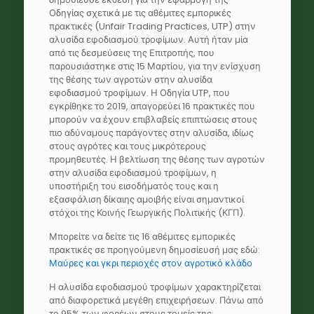
Οδηγίας σχετικά με τις αθέμιτες εμπορικές
πρακτικές (Unfair Trading Practices, UTP) στην
αλυσίδα εφοδιασμού τροφίμων. Αυτή ήταν μία
από τις δεσμεύσεις της Επιτροπής, που
παρουσιάστηκε στις 15 Μαρτίου, για την ενίσχυση
της θέσης των αγροτών στην αλυσίδα
εφοδιασμού τροφίμων. Η Οδηγία UTP, που
εγκρίθηκε το 2019, απαγορεύει 16 πρακτικές που
μπορούν να έχουν επιβλαβείς επιπτώσεις στους
πιο αδύναμους παράγοντες στην αλυσίδα, ιδίως
στους αγρότες και τους μικρότερους
προμηθευτές. Η βελτίωση της θέσης των αγροτών
στην αλυσίδα εφοδιασμού τροφίμων, η
υποστήριξη του εισοδήματός τους και η
εξασφάλιση δίκαιης αμοιβής είναι σημαντικοί
στόχοι της Κοινής Γεωργικής Πολιτικής (ΚΓΠ).
Μπορείτε να δείτε τις 16 αθέμιτες εμπορικές
πρακτικές σε προηγούμενη δημοσίευσή μας εδώ:
Μαύρες και γκρι περιοχές στον αγροτικό κλάδο
Η αλυσίδα εφοδιασμού τροφίμων χαρακτηρίζεται
από διαφορετικά μεγέθη επιχειρήσεων. Πάνω από
το 95% των φορέων στους τομείς της