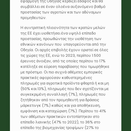
εφαρμογή της Οδηγίας κερδίζει έδαφος και θα
συμβάλλει σε έναν ολοένα αυξανόμενο βαθμό
προστασίας των αγροτών και των αδύναμων
προμηθευτών.
Η συντριπτική πλειονότητα των κρατών μελών
της ΕΕ έχει υιοθετήσει ένα υψηλό επίπεδο
προστασίας, προωθώντας την υιοθέτηση των
εθνικών κανόνων που υπαγορεύονται από την
Οδηγία. Οι αρχές επιβολής έχουν οριστεί σε όλες
τις χώρες της ΕΕ, ενώ το 2023, περίπου 1.500
έρευνες άνοιξαν, από τις οποίες περίπου το 17%
κατέληξε σε εύρεση παραβίασης που τιμωρήθηκε
με πρόστιμο. Οι πιο συχνά αθέμιτες εμπορικές
πρακτικές αφορούσαν καθυστερημένες
πληρωμές για αγροτικά προϊόντα φθαρτά ή και μη
(50% και 13%), πληρωμές που δεν σχετίζονται με
συγκεκριμένη συναλλαγή (7%), πληρωμές που
ζητήθηκαν από τον προμηθευτή για δράσεις
μάρκετινγκ (7%) καθώς και για αποθήκευση,
εμφάνιση και καταχώριση (7%). Περίπου το 41%
των αθέμιτων πρακτικών εντοπίστηκαν στο
επίπεδο λιανικής (47% το 2022), το 36% στο
επίπεδο της βιομηχανίας τροφίμων (27% το