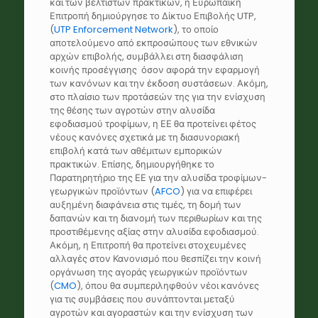
και των βέλτιστων πρακτικών, η Ευρωπαϊκή
Επιτροπή δημιούργησε το Δίκτυο Επιβολής UTP,
(
UTP Enforcement Network
), το οποίο
αποτελούμενο από εκπροσώπους των εθνικών
αρχών επιβολής, συμβάλλει στη διασφάλιση
κοινής προσέγγισης όσον αφορά την εφαρμογή
των κανόνων και την έκδοση συστάσεων. Ακόμη,
στο πλαίσιο των προτάσεών της για την ενίσχυση
της θέσης των αγροτών στην αλυσίδα
εφοδιασμού τροφίμων, η ΕΕ θα προτείνει φέτος
νέους κανόνες σχετικά με τη διασυνοριακή
επιβολή κατά των αθέμιτων εμπορικών
πρακτικών. Επίσης, δημιουργήθηκε το
Παρατηρητήριο της ΕΕ για την αλυσίδα τροφίμων-
γεωργικών προϊόντων (
AFCO
) για να επιφέρει
αυξημένη διαφάνεια στις τιμές, τη δομή των
δαπανών και τη διανομή των περιθωρίων και της
προστιθέμενης αξίας στην αλυσίδα εφοδιασμού.
Ακόμη, η Επιτροπή θα προτείνει στοχευμένες
αλλαγές στον Κανονισμό που θεσπίζει την κοινή
οργάνωση της αγοράς γεωργικών προϊόντων
(
CMO
), όπου θα συμπεριληφθούν νέοι κανόνες
για τις συμβάσεις που συνάπτονται μεταξύ
αγροτών και αγοραστών και την ενίσχυση των