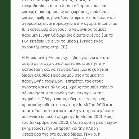
τροφοδοσίας και του λιανικού εμπορίου είναι
μικρές ή μικρομεσαίες επιχειρήσεις, ενώ ένας
μικρός αριθμός μεγάλων εταιρειών που δρουν ως
αγοραστές είναι κυρίαρχος στην αγορά. Επίσης, με
9,1 εκατομμύρια αγρούς, ο γεωργικός τομέας
παραμένει υψηλά διαρκώς διασπασμένος (με τα
17,4 εκτάρια να είναι το μέσο μέγεθος ενός
αγροκτήματος στην ΕΕ).
Η Ευρωπαϊκή Ένωση έχει ήδη εγκρίνει αρκετά
μέτρα με στόχο να αντιμετωπίσει αυτήν την
κατάσταση και να εξασφαλίσει μια ισχυρή και
δίκαιη αλυσίδα εφοδιασμού στον τομέα της
παραγωγής τροφίμων, επιτρέποντας στους
αγρότες και σε άλλους μικρούς προμηθευτές να
αξιοποιήσουν τα οφέλη των ευκαιριών της
αγοράς. Η Οδηγία για τις αθέμιτες εμπορικές
πρακτικές τέθηκε σε ισχύ την 1η Μαΐου 2019 και
απαιτούσε από τα κράτη μέλη να τη μεταφέρουν
σε εθνικό επίπεδο μέχρι την 1η Μαΐου 2021. Έως
τον Δεκέμβριο του 2022, όλα τα κράτη μέλη είχαν
ενημερώσει την Επιτροπή για την πλήρη
μεταφορά της στο εθνικό δίκαιο. Γενικά, η