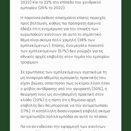
2022) και το 22% στο επίπεδο του χονδρικού
εμπορίου (25% το 2022).
Η παρούσα έκθεση επισημαίνει επίσης περιοχές
προς βελτίωση, καθώς πιο πρόσφατη έρευνα
έδειξε ότι η ενημέρωση για την ύπαρξη των
ευρωπαϊκών κανόνων σε αυτό το σημαντικό
θέμα είναι ακόμα πολύ χαμηλή (38% των
εμπλεκόμενων). Επίσης, ένα μεγάλο ποσοστό
των εμπλεκόμενων (57%) δεν γνώριζε για τις
εθνικές αρχές επιβολής στον τομέα του εμπορίου
τροφίμων.
Σε ερωτήσεις των εμπλεκόμενων σχετικά με τη
μη αναφορά αθέμιτης εμπορικής πρακτικής που
είχαν βιώσει, απάντησαν πως οι κύριοι λόγοι ήταν
ο φόβος αντίδρασης από τον αγοραστή (30%), η
θεώρησή τους ως συνηθισμένη πρακτική στον
κλάδο (23%) ή η πίστη ότι η δημόσια αρχή
επιβολής δεν θα μπορούσε να την αντιμετωπίσει
(17%). Η κατάλληλη διασυνοριακή επιβολή ακόμα
αντιμετωπίζει πολλά εμπόδια σε αυτό το πλαίσιο.
Για να συνοδεύσει την εφαρμογή των κανόνων