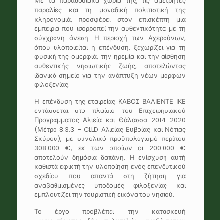
Με τα παραδοσιακά χωριά της, τις αμέτρητες
παραλίες και τη μοναδική πολιτιστική της
κληρονομιά, προσφέρει στον επισκέπτη μια
εμπειρία που ισορροπεί την αυθεντικότητα με τη
σύγχρονη άνεση. Η περιοχή των Αχερούνων,
όπου υλοποιείται η επένδυση, ξεχωρίζει για τη
φυσική της ομορφιά, την ηρεμία και την αίσθηση
αυθεντικής νησιωτικής ζωής, αποτελώντας
ιδανικό σημείο για την ανάπτυξη νέων μορφών
φιλοξενίας.
Η επένδυση της εταιρείας ΚΑΒΟΣ ΒΑΛΙΕΝΤΕ ΙΚΕ
εντάσσεται στο πλαίσιο του Επιχειρησιακού
Προγράμματος Αλιεία και Θάλασσα 2014–2020
(Μέτρο 8.3.3 – CLLD Αλιείας Ευβοίας και Νότιας
Σκύρου), με συνολικό προϋπολογισμό περίπου
308.000 €, εκ των οποίων οι 200.000 €
αποτελούν δημόσια δαπάνη. Η ενίσχυση αυτή
καθιστά εφικτή την υλοποίηση ενός επενδυτικού
σχεδίου που απαντά στη ζήτηση για
αναβαθμισμένες υποδομές φιλοξενίας και
εμπλουτίζει την τουριστική εικόνα του νησιού.
Το έργο προβλέπει την κατασκευή