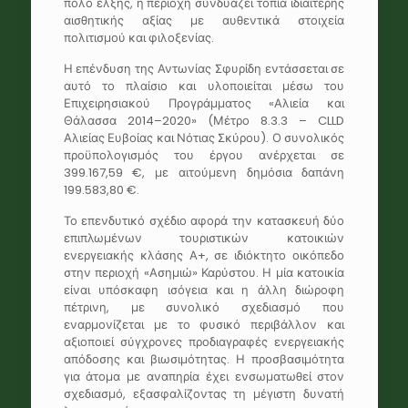
πόλο έλξης, η περιοχή συνδυάζει τοπία ιδιαίτερης
αισθητικής αξίας με αυθεντικά στοιχεία
πολιτισμού και φιλοξενίας.
Η επένδυση της Αντωνίας Σφυρίδη εντάσσεται σε
αυτό το πλαίσιο και υλοποιείται μέσω του
Επιχειρησιακού Προγράμματος «Αλιεία και
Θάλασσα 2014–2020» (Μέτρο 8.3.3 – CLLD
Αλιείας Ευβοίας και Νότιας Σκύρου). Ο συνολικός
προϋπολογισμός του έργου ανέρχεται σε
399.167,59 €, με αιτούμενη δημόσια δαπάνη
199.583,80 €.
Το επενδυτικό σχέδιο αφορά την κατασκευή δύο
επιπλωμένων τουριστικών κατοικιών
ενεργειακής κλάσης Α+, σε ιδιόκτητο οικόπεδο
στην περιοχή «Ασημιώ» Καρύστου. Η μία κατοικία
είναι υπόσκαφη ισόγεια και η άλλη διώροφη
πέτρινη, με συνολικό σχεδιασμό που
εναρμονίζεται με το φυσικό περιβάλλον και
αξιοποιεί σύγχρονες προδιαγραφές ενεργειακής
απόδοσης και βιωσιμότητας. Η προσβασιμότητα
για άτομα με αναπηρία έχει ενσωματωθεί στον
σχεδιασμό, εξασφαλίζοντας τη μέγιστη δυνατή