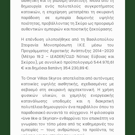
αισθητική και τη βιώσιμη ανάπτυξη. Μέσα από τη
δημιουργία ενός πολυτελούς συγκροτήματος
κατοικιών, η επιχείρηση μετατρέπει τη σκυριανή
παράδοση σε εμπειρία διαμονής υψηλής
ποιότητας, προβάλλοντας τη Σκύρο ως προορισμό
αυθεντικών εμπειριών και ποιοτικής ξεκούρασης.
Η επένδυση υλοποιήθηκε από τη Βασιλοπούλου
Στεφανία Μονοπρόσωπη Ι.Κ.Ε. μέσω του
Προγράμματος Αγροτικής Ανάπτυξης 2014–2020
(Μέτρο 19.2 – LEADER/CLLD Νότιας Εύβοιας και
Σκύρου), με συνολικό προϋπολογισμό 544.970,61
€ και δημόσια δαπάνη 354.230,89 €.
Το Onar Villas Skyros αποτελείται από αυτόνομες
κατοικίες υψηλής αισθητικής, σχεδιασμένες με
σεβασμό στη σκυριανή αρχιτεκτονική. Η χρήση
φυσικών υλικών, οι χαμηλής ενεργειακής
κατανάλωσης υποδομές και η διακριτική
πολυτέλεια δημιουργούν ένα περιβάλλον όπου το
παραδοσιακό συναντά το σύγχρονο. Η φιλοσοφία
«Live like a Skyrian» ενθαρρύνει τον επισκέπτη να
γνωρίσει τον τόπο μέσα από τις καθημερινές του
εμπειρίες — τους ανθρώπους, τα προϊόντα, τις