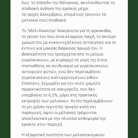
έως το επίπεδο της θάλασσας, ακολουθώντας τη
σταδιακή άνθηση της ερείκης μέχρι
τις αρχές Δεκεμβρίου, επομένως τρυγούν τα
μελίσσια τους σταδιακά.
Το “Μέλι Κισσούρι” διακρίνεται για τη φρεσκάδα,
τη γεύση του που είναι ελαφρώς πικρή, το σκούρο
χρώμα του με κοκκινοχάλκινες ανταύγειες και το
έντονο και μακράς διάρκειας άρωμά του. Η
ιδιαιτερότητά του προέρχεται από το μείγμα
γυρεόκοκκων, με κυρίαρχη τη γύρη της
Erica
manuliflora
, σε συνδυασμό με γυρεόκοκκους
αυτοφυών φυτών, ενώ δεν περιλαμβάνει
γυρεόκοκκους καλλιεργούμενων ειδών.
Επιπλέον, ξεχωρίζει για την πολύ χαμηλή
περιεκτικότητα σε σακχαρόζη, που δεν
υπερβαίνει το 0,2%, χάρη στις πρακτικές
εκτροφής των μελισσών. Αυτές περιλαμβάνουν
τη μη χρήση τεχνητής τροφής κατά την
παραγωγή, αφού οι μέλισσες τρέφονται
αποκλειστικά με την πλούσια ανθοφορία της
ερείκης στην περιοχή.
Η εξαιρετική ποιότητα των μελισσοκομικών