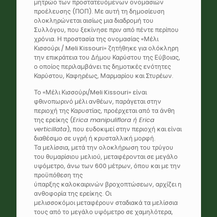
μητρώο των προστατευόμενων ονομασιών
προέλευσης (ΠΟΠ). Με αυτή τη δημοσίευση
ολοκληρώνεται αισίως μια διαδρομή του
Συλλόγου, που ξεκίνησε πριν από πέντε περίπου
χρόνια. Η προστασία της ονομασίας «Μέλι
Κισσούρι / Meli Kissouri» ζητήθηκε για ολόκληρη
την επικράτεια του Δήμου Καρύστου της Εύβοιας,
ο οποίος περιλαμβάνει τις δημοτικές ενότητες
Καρύστου, Καφηρέως, Μαρμαρίου και Στυρέων.
Το «Μέλι Κισσούρι/Meli Kissouri» είναι
φθινοπωρινό μέλι ανθέων, παράγεται στην
περιοχή της Καρυστίας, προέρχεται από τα άνθη
της ερείκης (
Erica manipuliflora ή Erica
verticillata
), που ευδοκιμεί στην περιοχή και είναι
διαθέσιμο σε υγρή ή κρυσταλλική μορφή.
Τα μελίσσια, μετά την ολοκλήρωση του τρύγου
του θυμαρίσιου μελιού, μεταφέρονται σε μεγάλο
υψόμετρο, άνω των 600 μέτρων, όπου και με την
προϋπόθεση της
ύπαρξης καλοκαιρινών βροχοπτώσεων, αρχίζει η
ανθοφορία της ερείκης. Οι
μελισσοκόμοι μεταφέρουν σταδιακά τα μελίσσια
τους από το μεγάλο υψόμετρο σε χαμηλότερα,