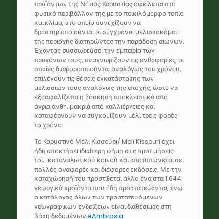
προϊόντων της Νότιας Καρυστίας οφείλεται στο
φυσικό περιβάλλον της με το ποικιλόμορφο τοπίο
και κλίμα, στο οποίο συνεχίζουν να
δραστηριοποιούνται οι σύγχρονοι μελισσοκόμοι
της περιοχής διατηρώντας την παράδοση αιώνων.
Έχοντας συσσωρεύσει την εμπειρία των
προγόνων τους, αναγνωρίζουν τις ανθοφορίες, οι
οποίες διαφοροποιούνται αναλόγως του χρόνου,
επιλέγουν τις θέσεις εγκατάστασης των
μελισσιών τους αναλόγως της εποχής, ώστε να
εξασφαλίζεται η βόσκηση αποκλειστικά από
άγρια άνθη, μακριά από καλλιέργειες και
καταφέρνουν να συγκομίζουν μέλι τρεις φορές
το χρόνο.
Το Καρυστινό Μέλι Κισσούρι/ Meli Kissouri έχει
ήδη αποκτήσει ιδιαίτερη φήμη στις προτιμήσεις
του καταναλωτικού κοινού και αποτυπώνεται σε
πολλές αναφορές και διάφορες εκδόσεις. Με την
καταχώρησή του προστίθεται άλλο ένα στα 1.644
γεωργικά προϊόντα που ήδη προστατεύονται, ενώ
ο κατάλογος όλων των προστατευόμενων
γεωγραφικών ενδείξεων είναι διαθέσιμος στη
βάση δεδομένων
eAmbrosia
.