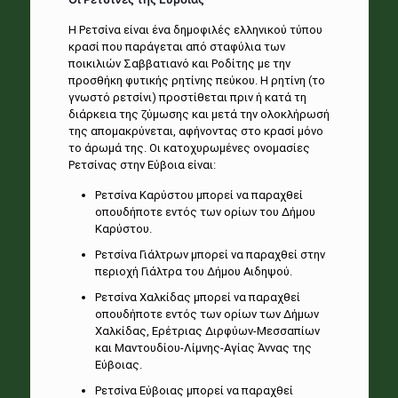
Η Ρετσίνα είναι ένα δημοφιλές ελληνικού τύπου
κρασί που παράγεται από σταφύλια των
ποικιλιών Σαββατιανό και Ροδίτης με την
προσθήκη φυτικής ρητίνης πεύκου. Η ρητίνη (το
γνωστό ρετσίνι) προστίθεται πριν ή κατά τη
διάρκεια της ζύμωσης και μετά την ολοκλήρωσή
της απομακρύνεται, αφήνοντας στο κρασί μόνο
το άρωμά της. Οι κατοχυρωμένες ονομασίες
Ρετσίνας στην Εύβοια είναι:
Ρετσίνα Καρύστου μπορεί να παραχθεί
οπουδήποτε εντός των ορίων του Δήμου
Καρύστου.
Ρετσίνα Γιάλτρων μπορεί να παραχθεί στην
περιοχή Γιάλτρα του Δήμου Αιδηψού.
Ρετσίνα Χαλκίδας μπορεί να παραχθεί
οπουδήποτε εντός των ορίων των Δήμων
Χαλκίδας, Ερέτριας Διρφύων-Μεσσαπίων
και Μαντουδίου-Λίμνης-Αγίας Άννας της
Εύβοιας.
Ρετσίνα Εύβοιας μπορεί να παραχθεί