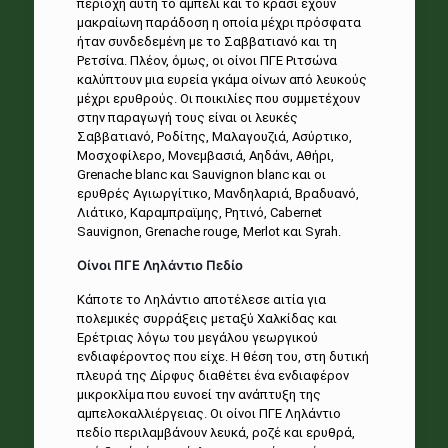
περιοχή αυτή το αμπέλι και το κρασί έχουν
μακραίωνη παράδοση η οποία μέχρι πρόσφατα
ήταν συνδεδεμένη με το Σαββατιανό και τη
Ρετσίνα. Πλέον, όμως, οι οίνοι ΠΓΕ Ριτσώνα
καλύπτουν μια ευρεία γκάμα οίνων από λευκούς
μέχρι ερυθρούς. Οι ποικιλίες που συμμετέχουν
στην παραγωγή τους είναι οι λευκές
Σαββατιανό, Ροδίτης, Μαλαγουζιά, Ασύρτικο,
Μοσχοφίλερο, Μονεμβασιά, Αηδάνι, Αθήρι,
Grenache blanc και Sauvignon blanc και οι
ερυθρές Αγιωργίτικο, Μανδηλαριά, Βραδυανό,
Λιάτικο, Καραμπραϊμης, Ρητινό, Cabernet
Sauvignon, Grenache rouge, Merlot και Syrah.
Οίνοι ΠΓΕ Ληλάντιο Πεδίο
Κάποτε το Ληλάντιο αποτέλεσε αιτία για
πολεμικές συρράξεις μεταξύ Χαλκίδας και
Ερέτριας λόγω του μεγάλου γεωργικού
ενδιαφέροντος που είχε. Η θέση του, στη δυτική
πλευρά της Δίρφυς διαθέτει ένα ενδιαφέρον
μικροκλίμα που ευνοεί την ανάπτυξη της
αμπελοκαλλιέργειας. Οι οίνοι ΠΓΕ Ληλάντιο
πεδίο περιλαμβάνουν λευκά, ροζέ και ερυθρά,