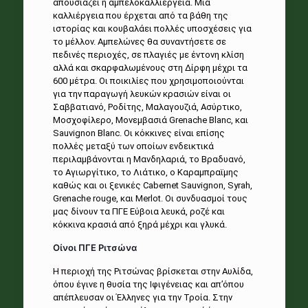
απουσιάζει η αμπελοκαλλιέργεια. Μια
καλλιέργεια που έρχεται από τα βάθη της
ιστορίας και κουβαλάει πολλές υποσχέσεις για
το μέλλον. Αμπελώνες θα συναντήσετε σε
πεδινές περιοχές, σε πλαγιές με έντονη κλίση
αλλά και σκαρφαλωμένους στη Δίρφη μέχρι τα
600 μέτρα. Οι ποικιλίες που χρησιμοποιούνται
για την παραγωγή λευκών κρασιών είναι οι
Σαββατιανό, Ροδίτης, Μαλαγουζιά, Ασύρτικο,
Μοσχοφίλερο, Μονεμβασιά Grenache Βlanc, και
Sauvignon Βlanc. Οι κόκκινες είναι επίσης
πολλές μεταξύ των οποίων ενδεικτικά
περιλαμβάνονται η Μανδηλαριά, το Βραδυανό,
το Αγιωργίτικο, το Λιάτικο, ο Καραμπραϊμης
καθώς και οι ξενικές Cabernet Sauvignon, Syrah,
Grenache rouge, και Merlot. Οι συνδυασμοί τους
μας δίνουν τα ΠΓΕ Εύβοια λευκά, ροζέ και
κόκκινα κρασιά από ξηρά μέχρι και γλυκά.
Οίνοι ΠΓΕ Ριτσώνα
Η περιοχή της Ριτσώνας βρίσκεται στην Αυλίδα,
όπου έγινε η θυσία της Ιφιγένειας και απ’όπου
απέπλευσαν οι Έλληνες για την Τροία. Στην