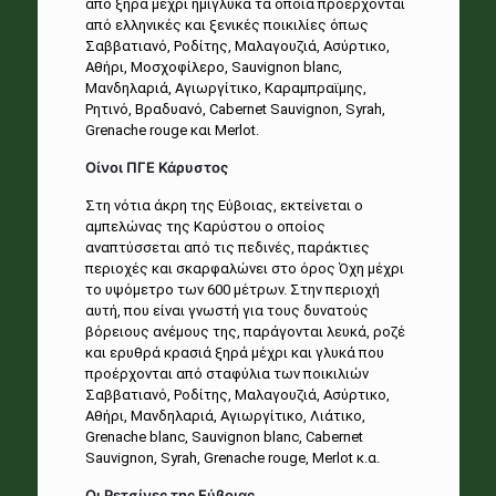
από ξηρά μέχρι ημίγλυκα τα οποία προέρχονται
από ελληνικές και ξενικές ποικιλίες όπως
Σαββατιανό, Ροδίτης, Μαλαγουζιά, Ασύρτικο,
Αθήρι, Μοσχοφίλερο, Sauvignon blanc,
Μανδηλαριά, Αγιωργίτικο, Καραμπραϊμης,
Ρητινό, Βραδυανό, Cabernet Sauvignon, Syrah,
Grenache rouge και Merlot.
Οίνοι ΠΓΕ Κάρυστος
Στη νότια άκρη της Εύβοιας, εκτείνεται ο
αμπελώνας της Καρύστου ο οποίος
αναπτύσσεται από τις πεδινές, παράκτιες
περιοχές και σκαρφαλώνει στο όρος Όχη μέχρι
το υψόμετρο των 600 μέτρων. Στην περιοχή
αυτή, που είναι γνωστή για τους δυνατούς
βόρειους ανέμους της, παράγονται λευκά, ροζέ
και ερυθρά κρασιά ξηρά μέχρι και γλυκά που
προέρχονται από σταφύλια των ποικιλιών
Σαββατιανό, Ροδίτης, Μαλαγουζιά, Ασύρτικο,
Αθήρι, Μανδηλαριά, Αγιωργίτικο, Λιάτικο,
Grenache blanc, Sauvignon blanc, Cabernet
Sauvignon, Syrah, Grenache rouge, Merlot κ.α.
Οι Ρετσίνες της Εύβοιας