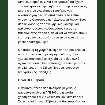
Οινοτουρισμού οι φίλοι του κρασιού θα έχουν
την ευκαιρία να περιηγηθούν στις αμπελοοινικές
περιοχές, να γνωρίσουν τους Έλληνες
οινοπαραγωγούς, να απολαύσουν το τοπίο
στους πανέμορφους αμπελώνες, να ξεναγηθούν
στους χώρους παραγωγής, ωρίμανσης και
παλαίωσης οίνων, να δοκιμάσουν νέες και
παλαιωμένες σοδειές, αλλά και να ενημερωθούν
για τα φρέσκα κρασιά του φετινού τρύγου που
μόλις ολοκληρώθηκε.
Με αφορμή τη γιορτή αυτή σας παρουσιάζουμε
σήμερα τον οινικό χάρτη της Εύβοιας. Ένας
χάρτης που περιέχει όχι μία ούτε δύο αλλά
οχτώ ονομασίες Οίνων που έχουν καταχωριστεί
στα Μητρώα της Ε.Ε ως Προστατευόμενες
Γεωγραφικές Ενδείξεις.
Οίνοι ΠΓΕ Εύβοια
Η σημαντικότερη από πλευράς μεγέθους
παραγωγής είναι η ΠΓΕ Εύβοια η οποία
χρησιμοποιείται για λευκά και κόκκινα κρασιά.
Σε ένα νησί όπως η Εύβοια δεν θα μπορούσε να